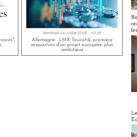
Bo
ré
le
Vendredi 24 Juillet 2026 - 07:28
aires",
Allemagne : LMX Touristik, première
e
acquisition d'un projet européen plus
ambitieux
Distribu
Le
Ed