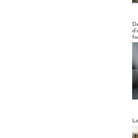
Actus V
De
d’
fo
Webinai
La