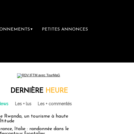
BONNEMENTS
PETITES ANNONCES
▼
DERNIÈRE
HEURE
News
Les + lus
Les + commentés
e Rwanda, un tourisme à haute
ltitude
rance, Italie : randonnée dans le
ercantour frontalier