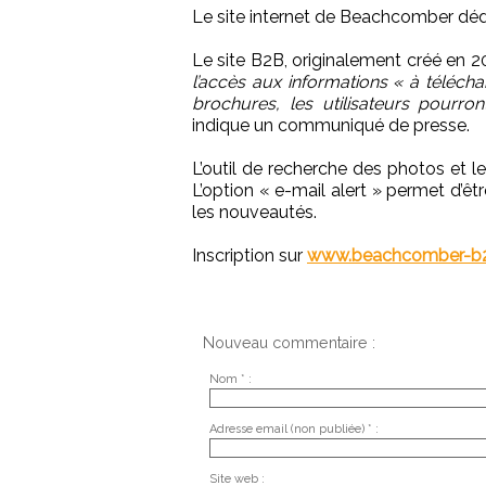
Le site internet de Beachcomber dédi
Le site B2B, originalement créé en 20
l’accès aux informations « à télécha
brochures, les utilisateurs pourr
indique un communiqué de presse.
L’outil de recherche des photos et l
L’option « e-mail alert » permet d’ê
les nouveautés.
Inscription sur
www.beachcomber-b
Nouveau commentaire :
Nom * :
Adresse email (non publiée) * :
Site web :