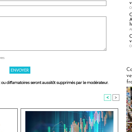
v
O
A
h
A
C
v
O
res
Publi-n
Co
ve
fr
x ou diffamatoires seront aussitôt supprimés par le modérateur.
<
>