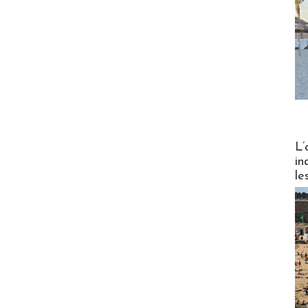
Partez
L’
in
le