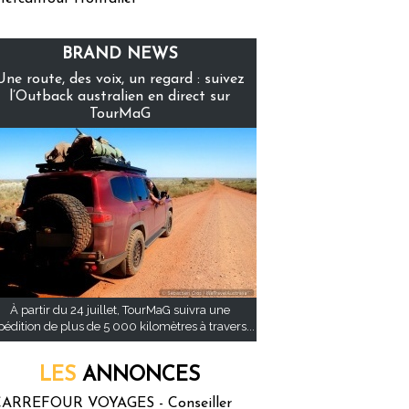
BRAND NEWS
Une route, des voix, un regard : suivez
l’Outback australien en direct sur
TourMaG
À partir du 24 juillet, TourMaG suivra une
pédition de plus de 5 000 kilomètres à travers...
LES
ANNONCES
ARREFOUR VOYAGES - Conseiller