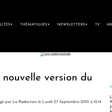
LITÉS
THÉMATIQUES
NEWSLETTERS
TV
A
▼
▼
▼
 nouvelle version du
L
a
gé par La Rédaction le Lundi 27 Septembre 2010 à 12:14
F
M