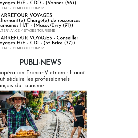
oyages H/F - CDD - (Vannes (56))
FFRES D'EMPLOI TOURISME
CARREFOUR VOYAGES -
lternant(e) Chargé(e) de ressources
umaines H/F - (Massy/Evry (91))
LTERNANCE / STAGES TOURISME
ARREFOUR VOYAGES - Conseiller
oyages H/F - CDI - (St Brice (77))
FFRES D'EMPLOI TOURISME
PUBLI-NEWS
ews
opération France-Vietnam : Hanoï
ut séduire les professionnels
ançais du tourisme