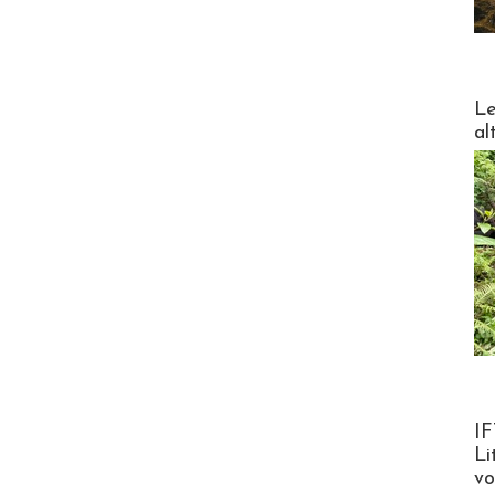
DESTI
Le
al
Product
IF
Li
v