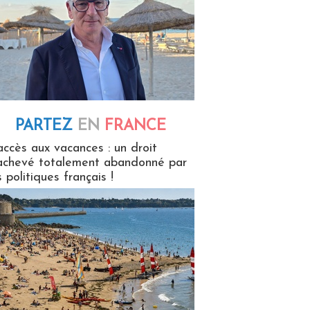
PARTEZ
EN
FRANCE
 en France
accès aux vacances : un droit
achevé totalement abandonné par
s politiques français !