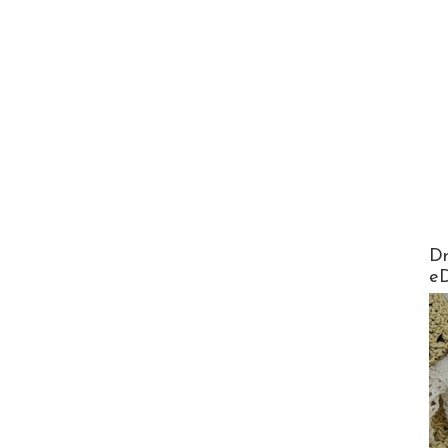
AirMa
Dr
e