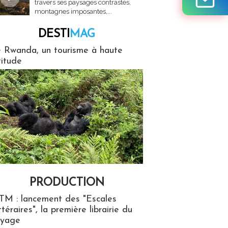
travers ses paysages contrastés,
montagnes imposantes,...
DESTI
MAG
MAG
 Rwanda, un tourisme à haute
titude
PRODUCTION
ion
TM : lancement des "Escales
ttéraires", la première librairie du
oyage