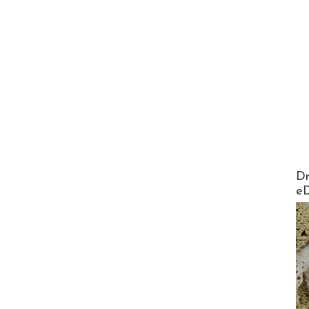
AirMa
Dr
e