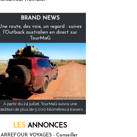
BRAND NEWS
Une route, des voix, un regard : suivez
l’Outback australien en direct sur
TourMaG
À partir du 24 juillet, TourMaG suivra une
pédition de plus de 5 000 kilomètres à travers...
LES
ANNONCES
ARREFOUR VOYAGES - Conseiller