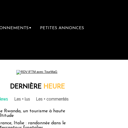
BONNEMENTS
PETITES ANNONCES
▼
DERNIÈRE
HEURE
News
Les + lus
Les + commentés
e Rwanda, un tourisme à haute
ltitude
rance, Italie : randonnée dans le
ercantour frontalier