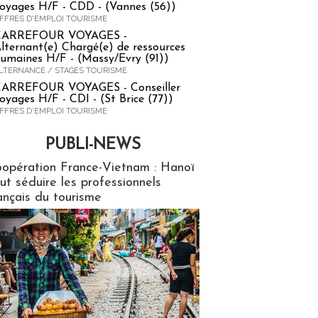
oyages H/F - CDD - (Vannes (56))
FFRES D'EMPLOI TOURISME
CARREFOUR VOYAGES -
lternant(e) Chargé(e) de ressources
umaines H/F - (Massy/Evry (91))
LTERNANCE / STAGES TOURISME
ARREFOUR VOYAGES - Conseiller
oyages H/F - CDI - (St Brice (77))
FFRES D'EMPLOI TOURISME
PUBLI-NEWS
ews
opération France-Vietnam : Hanoï
ut séduire les professionnels
ançais du tourisme