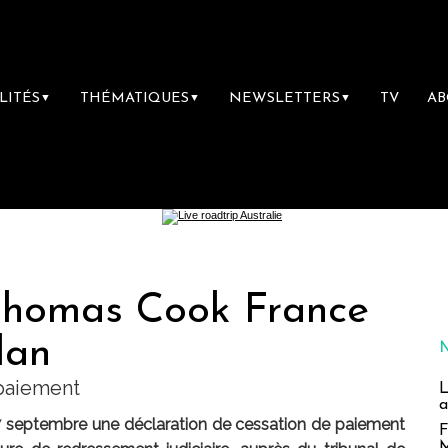
LITÉS
THÉMATIQUES
NEWSLETTERS
TV
A
▼
▼
▼
, Thomas Cook France
lan
 paiement
L
a
septembre une déclaration de cessation de paiement
F
M