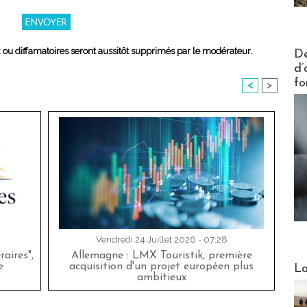
Actus V
x ou diffamatoires seront aussitôt supprimés par le modérateur.
De
d’
fo
<
>
Vendredi 24 Juillet 2026 - 07:28
aires",
Allemagne : LMX Touristik, première
Webinai
e
acquisition d'un projet européen plus
La
ambitieux