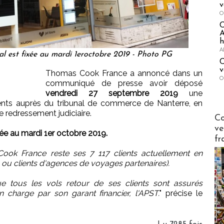
v
O
A
h
A
al est fixée au mardi 1eroctobre 2019 - Photo PG
C
v
Thomas Cook France a annoncé dans un
O
communiqué de presse avoir déposé
vendredi 27 septembre 2019
une
ents auprès du tribunal de commerce de Nanterre, en
 redressement judiciaire.
Publi-n
Co
ve
xée au mardi 1er octobre 2019.
fr
Cook France reste ses 7 117 clients actuellement en
ts ou clients d'agences de voyages partenaires).
tous les vols retour de ses clients sont assurés
n charge par son garant financier, l'APST.
" précise le