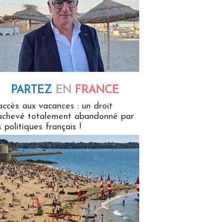
PARTEZ
EN
FRANCE
 en France
accès aux vacances : un droit
achevé totalement abandonné par
s politiques français !