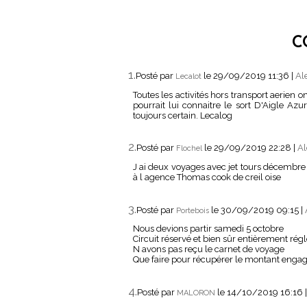
C
1.
Posté par
le 29/09/2019 11:36
|
Al
Lecalot
Toutes les activités hors transport aerien
pourrait lui connaitre le sort D'Aigle Az
toujours certain. Lecalog
2.
Posté par
le 29/09/2019 22:28
|
Al
Flochel
J ai deux voyages avec jet tours décembre e
à l agence Thomas cook de creil oise
3.
Posté par
le 30/09/2019 09:15
|
Portebois
Nous devions partir samedi 5 octobre
Circuit réservé et bien sûr entièrement ré
N avons pas reçu le carnet de voyage
Que faire pour récupérer le montant enga
4.
Posté par
le 14/10/2019 16:16
MALORON