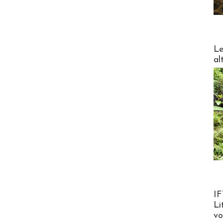
DESTI
Le
al
Product
IF
Li
v