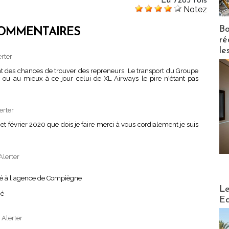
Lu 7285 fois
Notez
Bo
OMMENTAIRES
ré
le
erter
 ont des chances de trouver des repreneurs. Le transport du Groupe
ur ou au mieux à ce jour celui de XL Airways le pire n'étant pas
erter
t février 2020 que dois je faire merci à vous cordialement je suis
Alerter
glé à l agence de Compiègne
Distribu
Le
gé
Ed
|
Alerter