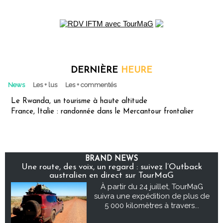
DERNIÈRE
HEURE
News
Les + lus
Les + commentés
Le Rwanda, un tourisme à haute altitude
France, Italie : randonnée dans le Mercantour frontalier
BRAND NEWS
Une route, des voix, un regard : suivez l’Outback
australien en direct sur TourMaG
À partir du 24 juillet, TourMaG
suivra une expédition de plus de
5 000 kilomètres à travers...