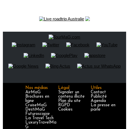
Nos médias
Légal
Utiles
AirMaG
Signaler un
Contact
Brochures en
contenu illicite
Publicité
ligne
Plan du site
Agenda
CruiseMaG
RGPD
La presse en
DestiMaG
Cookies
parle
Futuroscopie
La Travel Tech
LuxuryTravelMa
G