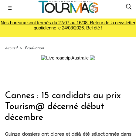
☰
Nos bureaux sont fermés du 27/07 au 16/08. Retour de la newsletter
quotidienne le 24/08/2026. Bel été !
Accueil
>
Production
Cannes : 15 candidats au prix
Tourism@ décerné début
décembre
Quinze dossiers ont d'ores et déjà été sélectionnés dans