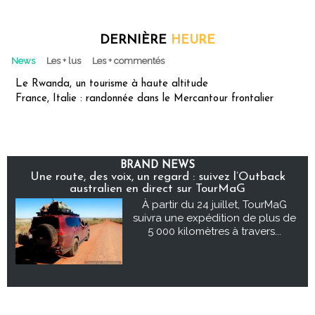
DERNIÈRE
HEURE
News
Les + lus
Les + commentés
Le Rwanda, un tourisme à haute altitude
France, Italie : randonnée dans le Mercantour frontalier
BRAND NEWS
Une route, des voix, un regard : suivez l’Outback
australien en direct sur TourMaG
À partir du 24 juillet, TourMaG
suivra une expédition de plus de
5 000 kilomètres à travers...