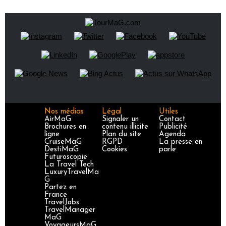
Nos médias
Légal
Utiles
AirMaG
Signaler un
Contact
Brochures en
contenu illicite
Publicité
ligne
Plan du site
Agenda
CruiseMaG
RGPD
La presse en
DestiMaG
Cookies
parle
Futuroscopie
La Travel Tech
LuxuryTravelMa
G
Partez en
France
TravelJobs
TravelManager
MaG
VoyageursMaG