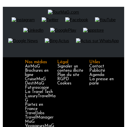
Nos médias
Légal
Utiles
AirMaG
Signaler un
Contact
Brochures en
contenu illicite
Publicité
ligne
Plan du site
Agenda
CruiseMaG
RGPD
La presse en
DestiMaG
Cookies
parle
Futuroscopie
La Travel Tech
LuxuryTravelMa
G
Partez en
France
TravelJobs
TravelManager
MaG
VoyageursMaG