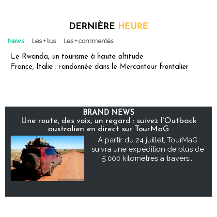
DERNIÈRE
HEURE
News
Les + lus
Les + commentés
Le Rwanda, un tourisme à haute altitude
France, Italie : randonnée dans le Mercantour frontalier
BRAND NEWS
Une route, des voix, un regard : suivez l’Outback
australien en direct sur TourMaG
À partir du 24 juillet, TourMaG
suivra une expédition de plus de
5 000 kilomètres à travers...