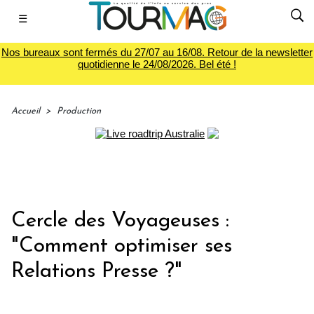
☰
Nos bureaux sont fermés du 27/07 au 16/08. Retour de la newsletter
quotidienne le 24/08/2026. Bel été !
Accueil
>
Production
Cercle des Voyageuses :
"Comment optimiser ses
Relations Presse ?"