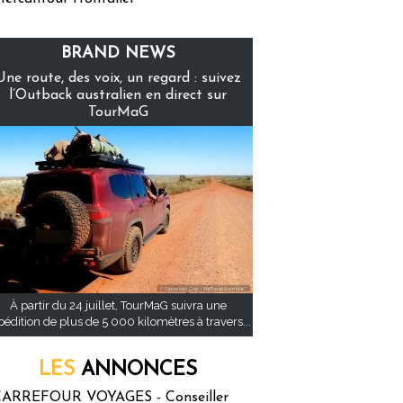
BRAND NEWS
Une route, des voix, un regard : suivez
l’Outback australien en direct sur
TourMaG
À partir du 24 juillet, TourMaG suivra une
pédition de plus de 5 000 kilomètres à travers...
LES
ANNONCES
ARREFOUR VOYAGES - Conseiller