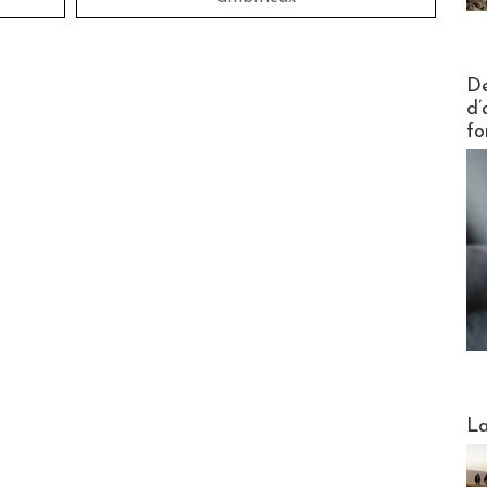
Actus V
De
d’
fo
Webinai
La