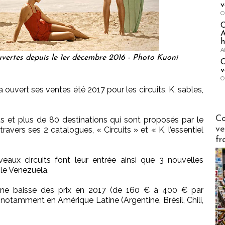
v
O
A
h
A
ertes depuis le 1er décembre 2016 - Photo Kuoni
C
v
O
ouvert ses ventes été 2017 pour les circuits, K, sables,
Publi-n
Co
s et plus de 80 destinations qui sont proposés par le
ve
avers ses 2 catalogues, « Circuits » et « K, l’essentiel
fr
aux circuits font leur entrée ainsi que 3 nouvelles
t le Venezuela.
 une baisse des prix en 2017 (de 160 € à 400 € par
 notamment en Amérique Latine (Argentine, Brésil, Chili,