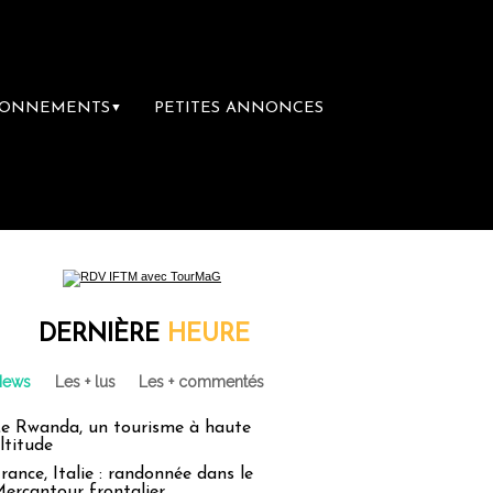
BONNEMENTS
PETITES ANNONCES
▼
DERNIÈRE
HEURE
News
Les + lus
Les + commentés
e Rwanda, un tourisme à haute
ltitude
rance, Italie : randonnée dans le
ercantour frontalier