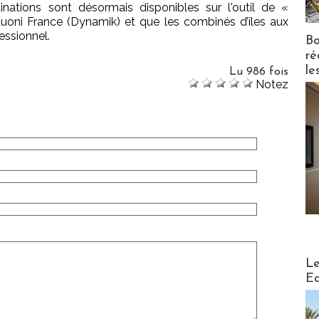
inations sont désormais disponibles sur l'outil de «
ni France (Dynamik) et que les combinés d’îles aux
essionnel.
Bo
ré
le
Lu 986 fois
Notez
Distribu
Le
Ed