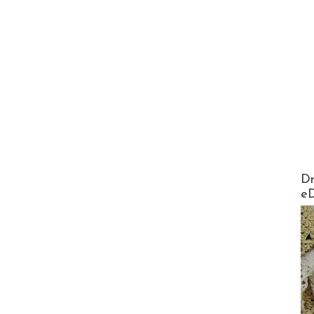
AirMa
Dr
e