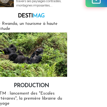
travers ses paysages contrastés,
montagnes imposantes,...
DESTI
MAG
MAG
 Rwanda, un tourisme à haute
titude
PRODUCTION
ion
TM : lancement des "Escales
ttéraires", la première librairie du
oyage