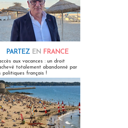
PARTEZ
EN
FRANCE
 en France
accès aux vacances : un droit
achevé totalement abandonné par
s politiques français !