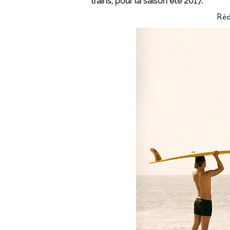
trains, pour la saison été 2017.
Réd