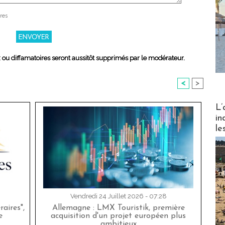
res
x ou diffamatoires seront aussitôt supprimés par le modérateur.
<
>
Partez
L’
in
le
Vendredi 24 Juillet 2026 - 07:28
aires",
Allemagne : LMX Touristik, première
e
acquisition d'un projet européen plus
ambitieux