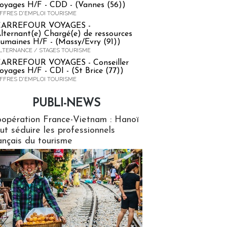
oyages H/F - CDD - (Vannes (56))
FFRES D'EMPLOI TOURISME
CARREFOUR VOYAGES -
lternant(e) Chargé(e) de ressources
umaines H/F - (Massy/Evry (91))
LTERNANCE / STAGES TOURISME
ARREFOUR VOYAGES - Conseiller
oyages H/F - CDI - (St Brice (77))
FFRES D'EMPLOI TOURISME
PUBLI-NEWS
ews
opération France-Vietnam : Hanoï
ut séduire les professionnels
ançais du tourisme