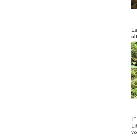
DESTI
Le
al
Product
IF
Li
v