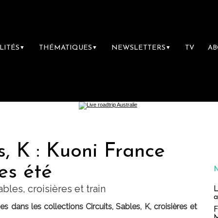
LITÉS
THÉMATIQUES
NEWSLETTERS
TV
A
▼
▼
▼
s, K : Kuoni France
es été
ables, croisières et train
L
a
 dans les collections Circuits, Sables, K, croisières et
F
M