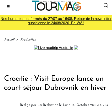
☰
Nos bureaux sont fermés du 27/07 au 16/08. Retour de la newsletter
quotidienne le 24/08/2026. Bel été !
Accueil
>
Production
Croatie : Visit Europe lance un
court séjour Dubrovnik en hiver
Rédigé par
La Rédaction
le Lundi 10 Octobre 2011 à 09:13