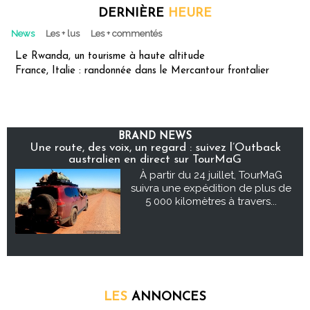
DERNIÈRE
HEURE
News
Les + lus
Les + commentés
Le Rwanda, un tourisme à haute altitude
France, Italie : randonnée dans le Mercantour frontalier
BRAND NEWS
Une route, des voix, un regard : suivez l’Outback
australien en direct sur TourMaG
À partir du 24 juillet, TourMaG
suivra une expédition de plus de
5 000 kilomètres à travers...
LES
ANNONCES