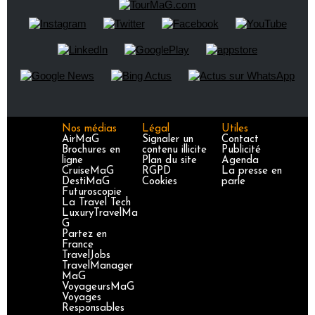
Nos médias
Légal
Utiles
AirMaG
Signaler un
Contact
Brochures en
contenu illicite
Publicité
ligne
Plan du site
Agenda
CruiseMaG
RGPD
La presse en
DestiMaG
Cookies
parle
Futuroscopie
La Travel Tech
LuxuryTravelMa
G
Partez en
France
TravelJobs
TravelManager
MaG
VoyageursMaG
Voyages
Responsables