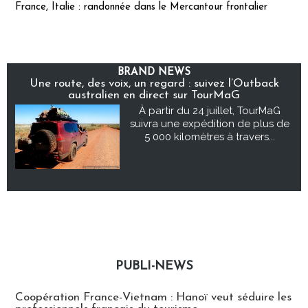
France, Italie : randonnée dans le Mercantour frontalier
BRAND NEWS
Une route, des voix, un regard : suivez l’Outback
australien en direct sur TourMaG
À partir du 24 juillet, TourMaG
suivra une expédition de plus de
5 000 kilomètres à travers...
PUBLI-NEWS
Publi-news
Coopération France-Vietnam : Hanoï veut séduire les