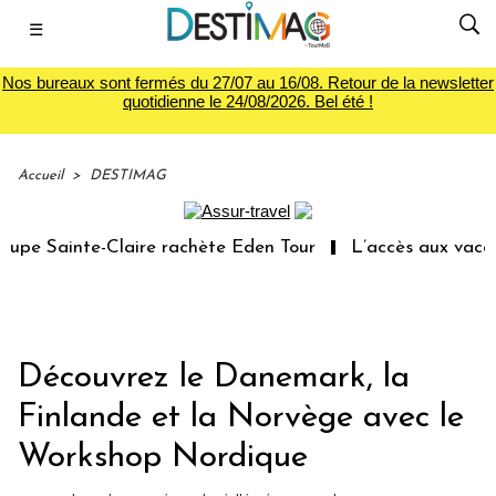
☰
Nos bureaux sont fermés du 27/07 au 16/08. Retour de la newsletter
quotidienne le 24/08/2026. Bel été !
Accueil
>
DESTIMAG
e Sainte-Claire rachète Eden Tour
L’accès aux vacances
Découvrez le Danemark, la
Finlande et la Norvège avec le
Workshop Nordique