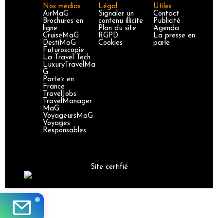
Nos médias
Légal
Utiles
AirMaG
Signaler un
Contact
Brochures en
contenu illicite
Publicité
ligne
Plan du site
Agenda
CruiseMaG
RGPD
La presse en
DestiMaG
Cookies
parle
Futuroscopie
La Travel Tech
LuxuryTravelMa
G
Partez en
France
TravelJobs
TravelManager
MaG
VoyageursMaG
Voyages
Responsables
Site certifié