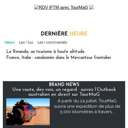
DERNIÈRE
HEURE
News
Les + lus
Les + commentés
Le Rwanda, un tourisme à haute altitude
France, Italie : randonnée dans le Mercantour frontalier
BRAND NEWS
Une route, des voix, un regard : suivez l’Outback
australien en direct sur TourMaG
À partir du 24 juillet, TourMaG
suivra une expédition de plus de
5 000 kilomètres à travers...