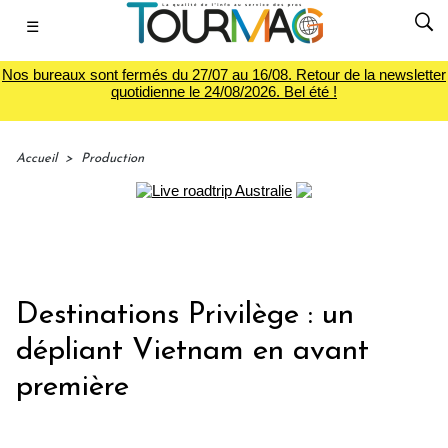
☰
Nos bureaux sont fermés du 27/07 au 16/08. Retour de la newsletter
quotidienne le 24/08/2026. Bel été !
Accueil
>
Production
Destinations Privilège : un
dépliant Vietnam en avant
première