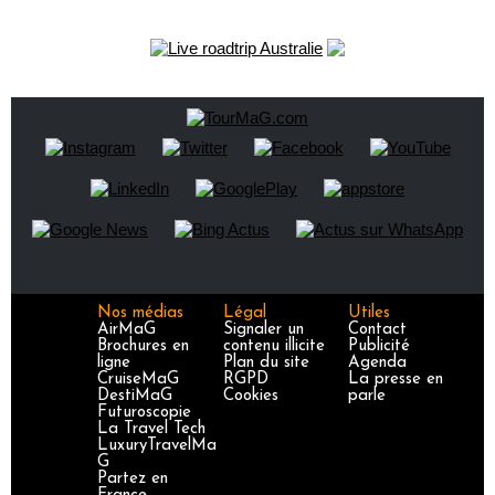
Nos médias
Légal
Utiles
AirMaG
Signaler un
Contact
Brochures en
contenu illicite
Publicité
ligne
Plan du site
Agenda
CruiseMaG
RGPD
La presse en
DestiMaG
Cookies
parle
Futuroscopie
La Travel Tech
LuxuryTravelMa
G
Partez en