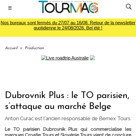
☰
Nos bureaux sont fermés du 27/07 au 16/08. Retour de la newsletter
quotidienne le 24/08/2026. Bel été !
Accueil
>
Production
Dubrovnik Plus : le TO parisien,
s’attaque au marché Belge
Anton Curac est l'ancien responsable de Bemex Tours
Le TO parisien Dubrovnik Plus qui commercialise les
marques Croatie Tours et Slovénie Tours vient de conclure