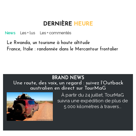
DERNIÈRE
HEURE
News
Les + lus
Les + commentés
Le Rwanda, un tourisme à haute altitude
France, Italie : randonnée dans le Mercantour frontalier
BRAND NEWS
Une route, des voix, un regard : suivez l’Outback
australien en direct sur TourMaG
À partir du 24 juillet, TourMaG
suivra une expédition de plus de
5 000 kilomètres à travers...