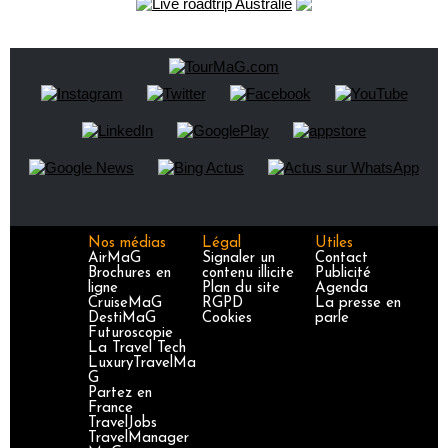
Nos médias
Légal
Utiles
AirMaG
Signaler un
Contact
Brochures en
contenu illicite
Publicité
ligne
Plan du site
Agenda
CruiseMaG
RGPD
La presse en
DestiMaG
Cookies
parle
Futuroscopie
La Travel Tech
LuxuryTravelMa
G
Partez en
France
TravelJobs
TravelManager