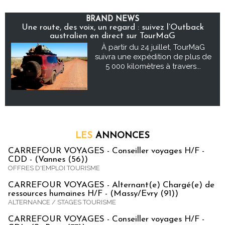
BRAND NEWS
Une route, des voix, un regard : suivez l’Outback
australien en direct sur TourMaG
À partir du 24 juillet, TourMaG
suivra une expédition de plus de
5 000 kilomètres à travers...
LES
ANNONCES
CARREFOUR VOYAGES - Conseiller voyages H/F -
CDD - (Vannes (56))
OFFRES D'EMPLOI TOURISME
CARREFOUR VOYAGES - Alternant(e) Chargé(e) de
ressources humaines H/F - (Massy/Evry (91))
ALTERNANCE / STAGES TOURISME
CARREFOUR VOYAGES - Conseiller voyages H/F -