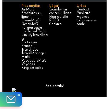
Nos médias
Légal
Utiles
AirMaG
Signaler un
Contact
Brochures en
contenu illicite
Publicité
ligne
Plan du site
Agenda
CruiseMaG
RGPD
La presse en
DestiMaG
Cookies
parle
Futuroscopie
La Travel Tech
LuxuryTravelMa
G
Partez en
France
TravelJobs
TravelManager
MaG
VoyageursMaG
Voyages
Responsables
Site certifié