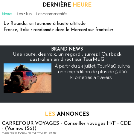
DERNIÈRE
HEURE
News
Les + lus
Les + commentés
Le Rwanda, un tourisme à haute altitude
France, Italie : randonnée dans le Mercantour frontalier
BRAND NEWS
Une route, des voix, un regard : suivez l’Outback
australien en direct sur TourMaG
À partir du 24 juillet, TourMaG suivra
une expédition de plus de 5 000
kilomètres à travers...
LES
ANNONCES
CARREFOUR VOYAGES - Conseiller voyages H/F - CDD
- (Vannes (56))
OFFRES D'EMPLOI TOURISME