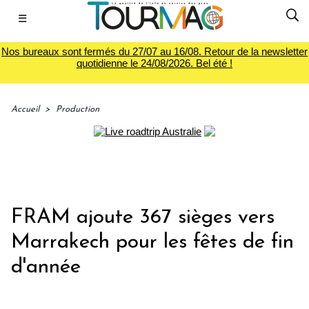
☰
Nos bureaux sont fermés du 27/07 au 16/08. Retour de la newsletter
quotidienne le 24/08/2026. Bel été !
Accueil
>
Production
FRAM ajoute 367 sièges vers
Marrakech pour les fêtes de fin
d'année