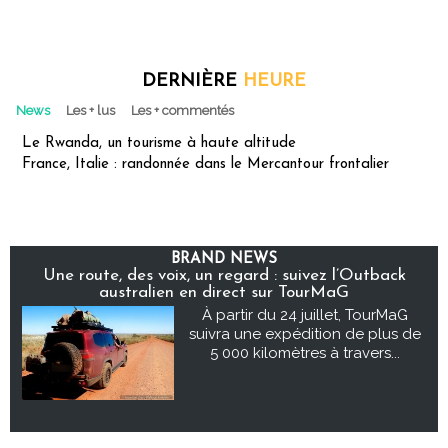
DERNIÈRE
HEURE
News
Les + lus
Les + commentés
Le Rwanda, un tourisme à haute altitude
France, Italie : randonnée dans le Mercantour frontalier
BRAND NEWS
Une route, des voix, un regard : suivez l’Outback
australien en direct sur TourMaG
À partir du 24 juillet, TourMaG
suivra une expédition de plus de
5 000 kilomètres à travers...