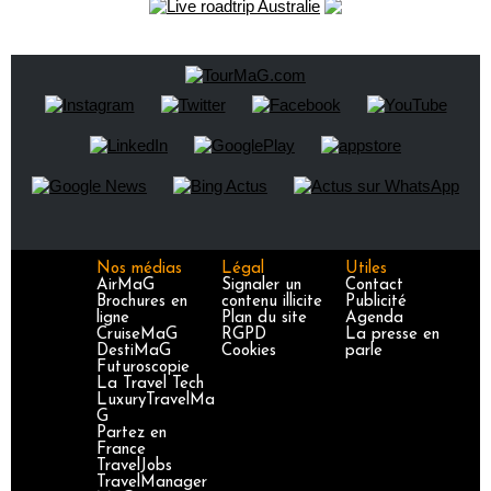
Nos médias
Légal
Utiles
AirMaG
Signaler un
Contact
Brochures en
contenu illicite
Publicité
ligne
Plan du site
Agenda
CruiseMaG
RGPD
La presse en
DestiMaG
Cookies
parle
Futuroscopie
La Travel Tech
LuxuryTravelMa
G
Partez en
France
TravelJobs
TravelManager