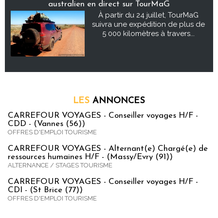
australien en direct sur TourMaG
À partir du 24 juillet, TourMaG
suivra une expédition de plus de
5 000 kilomètres à travers...
LES
ANNONCES
CARREFOUR VOYAGES - Conseiller voyages H/F -
CDD - (Vannes (56))
OFFRES D'EMPLOI TOURISME
CARREFOUR VOYAGES - Alternant(e) Chargé(e) de
ressources humaines H/F - (Massy/Evry (91))
ALTERNANCE / STAGES TOURISME
CARREFOUR VOYAGES - Conseiller voyages H/F -
CDI - (St Brice (77))
OFFRES D'EMPLOI TOURISME