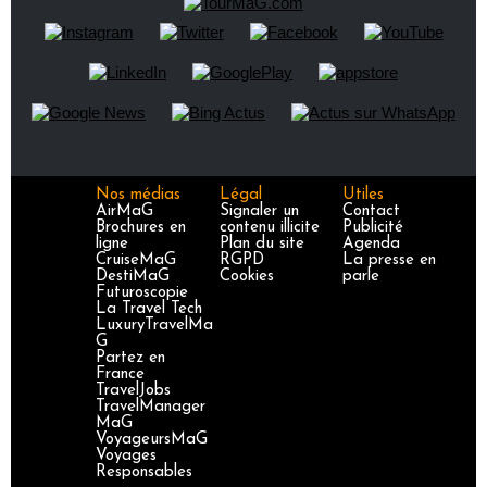
Nos médias
Légal
Utiles
AirMaG
Signaler un
Contact
Brochures en
contenu illicite
Publicité
ligne
Plan du site
Agenda
CruiseMaG
RGPD
La presse en
DestiMaG
Cookies
parle
Futuroscopie
La Travel Tech
LuxuryTravelMa
G
Partez en
France
TravelJobs
TravelManager
MaG
VoyageursMaG
Voyages
Responsables