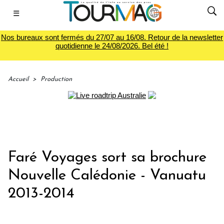
☰
Nos bureaux sont fermés du 27/07 au 16/08. Retour de la newsletter
quotidienne le 24/08/2026. Bel été !
Accueil
>
Production
Faré Voyages sort sa brochure
Nouvelle Calédonie - Vanuatu
2013-2014