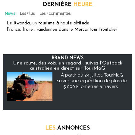
DERNIÈRE
HEURE
News
Les + lus
Les + commentés
Le Rwanda, un tourisme à haute altitude
France, Italie : randonnée dans le Mercantour frontalier
BRAND NEWS
Une route, des voix, un regard : suivez l’Outback
australien en direct sur TourMaG
À partir du 24 juillet, TourMaG
suivra une expédition de plus de
5 000 kilomètres à travers...
LES
ANNONCES