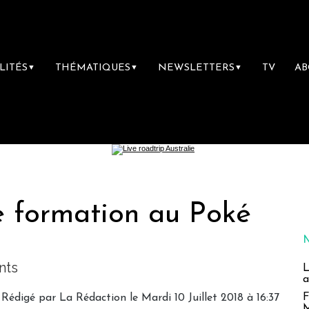
LITÉS
THÉMATIQUES
NEWSLETTERS
TV
A
▼
▼
▼
e formation au Poké
nts
L
a
F
Rédigé par
La Rédaction
le Mardi 10 Juillet 2018 à 16:37
M