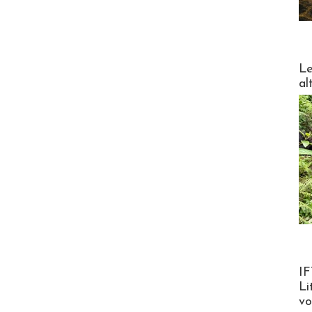
DESTI
Le
al
Product
IF
Li
v