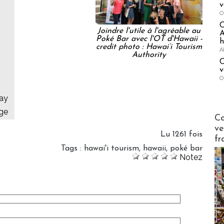
v
O
Joindre l'utile à l'agréable au
A
Poké Bar avec l'OT d'Hawaii -
h
credit photo : Hawai‘i Tourism
A
Authority
C
v
O
say
ge
Publi-n
Co
ve
Lu 1261 fois
fr
Tags
:
hawai'i tourism
,
hawaii
,
poké bar
Notez