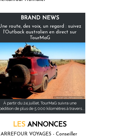
BRAND NEWS
Une route, des voix, un regard : suivez
l’Outback australien en direct sur
TourMaG
À partir du 24 juillet, TourMaG suivra une
pédition de plus de 5 000 kilomètres à travers...
LES
ANNONCES
ARREFOUR VOYAGES - Conseiller