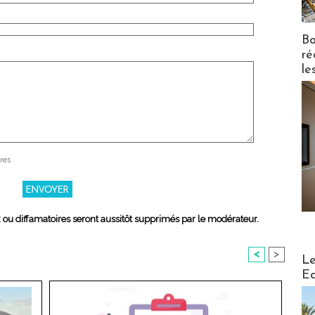
Bo
ré
le
res
x ou diffamatoires seront aussitôt supprimés par le modérateur.
<
>
Distribu
Le
Ed