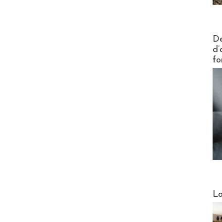
Actus V
De
d’
fo
Webinai
La