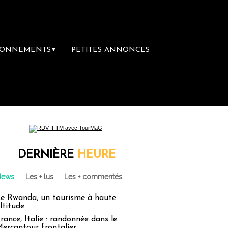
BONNEMENTS
PETITES ANNONCES
▼
DERNIÈRE
HEURE
News
Les + lus
Les + commentés
e Rwanda, un tourisme à haute
ltitude
rance, Italie : randonnée dans le
ercantour frontalier