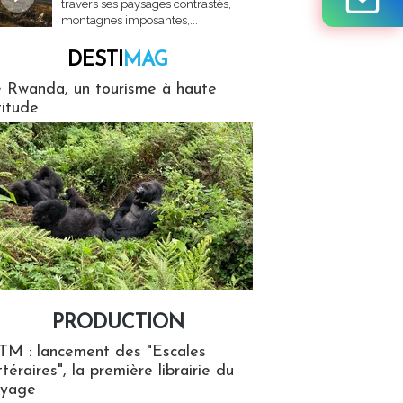
travers ses paysages contrastés,
montagnes imposantes,...
DESTI
MAG
MAG
 Rwanda, un tourisme à haute
titude
PRODUCTION
ion
TM : lancement des "Escales
ttéraires", la première librairie du
oyage