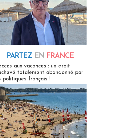
PARTEZ
EN
FRANCE
 en France
accès aux vacances : un droit
achevé totalement abandonné par
s politiques français !