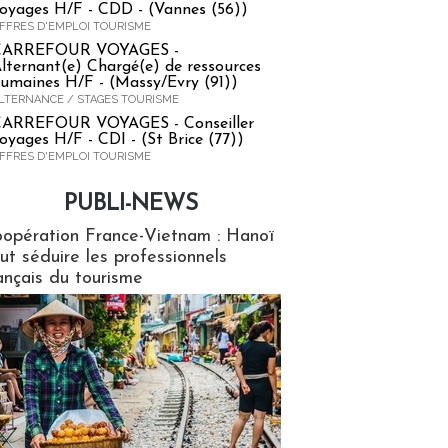
oyages H/F - CDD - (Vannes (56))
FFRES D'EMPLOI TOURISME
CARREFOUR VOYAGES -
lternant(e) Chargé(e) de ressources
umaines H/F - (Massy/Evry (91))
LTERNANCE / STAGES TOURISME
ARREFOUR VOYAGES - Conseiller
oyages H/F - CDI - (St Brice (77))
FFRES D'EMPLOI TOURISME
PUBLI-NEWS
ews
opération France-Vietnam : Hanoï
ut séduire les professionnels
ançais du tourisme