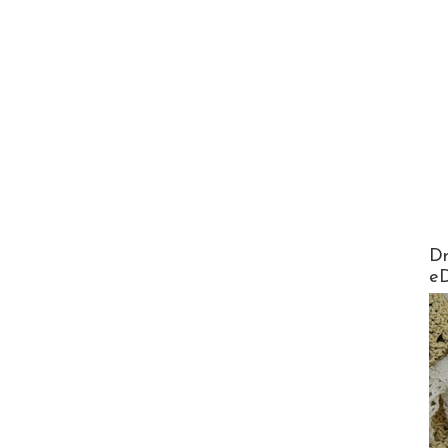
AirMa
Dr
e