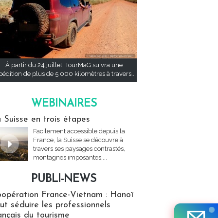
À partir du 24 juillet, TourMaG suivra une
pédition de plus de 5 000 kilomètres à travers...
WEBINAIRES
res
 Suisse en trois étapes
Facilement accessible depuis la
France, la Suisse se découvre à
travers ses paysages contrastés,
montagnes imposantes,...
PUBLI-NEWS
ews
opération France-Vietnam : Hanoï
ut séduire les professionnels
ançais du tourisme