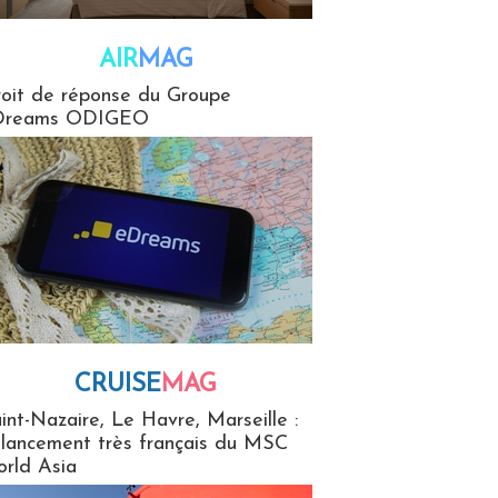
AIR
MAG
G
oit de réponse du Groupe
Dreams ODIGEO
CRUISE
MAG
MaG
int-Nazaire, Le Havre, Marseille :
 lancement très français du MSC
rld Asia