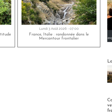
Lundi 3 Août 2026 - 07:00
titude
France, Italie : randonnée dans le
ex
Mercantour frontalier
Webinai
La
Publi-n
Co
ve
fr