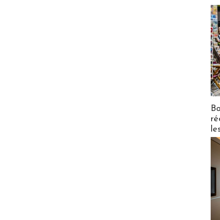
Bo
ré
le