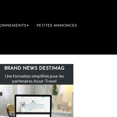
BONNEMENTS
PETITES ANNONCES
▼
Le groupe Sainte-Claire rachète Eden Tour
BRAND NEWS DESTIMAG
Une formation simplifiée pour les
partenaires Assur-Travel