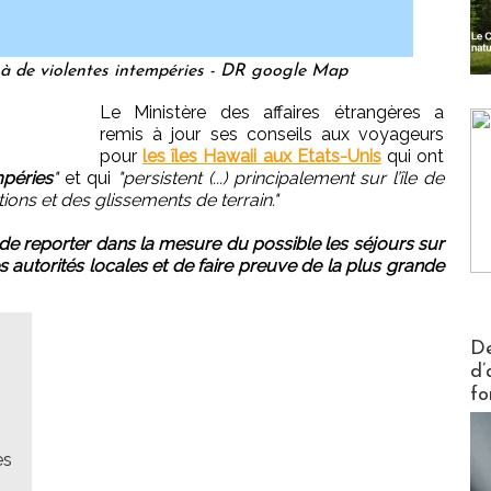
e à de violentes intempéries - DR google Map
Le Ministère des affaires étrangères a
remis à jour ses conseils aux voyageurs
pour
les îles Hawaii aux Etats-Unis
qui ont
mpéries
"
et qui
"persistent (...) principalement sur l’île de
ons et des glissements de terrain."
de reporter dans la mesure du possible les séjours sur
es autorités locales et de faire preuve de la plus grande
Actus V
De
d’
fo
es