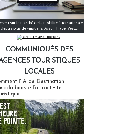
ésent sur le marché de la mobilité internationale
depuis plus de vingt ans, Assur-Travel s'est...
COMMUNIQUÉS DES
AGENCES TOURISTIQUES
LOCALES
qués des agences touristiques locales
mment l’IA de Destination
nada booste l’attractivité
uristique