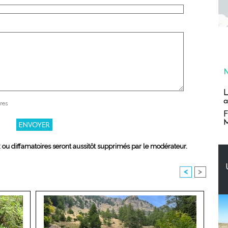
L
a
res
F
M
x ou diffamatoires seront aussitôt supprimés par le modérateur.
<
>