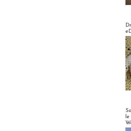
AirMa
Dr
e
Cruise
Sa
le
Wo