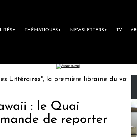
LITÉS
THÉMATIQUES
NEWSLETTERS
TV
A
▼
▼
▼
ttéraires", la première librairie du voyage
waii : le Quai
mande de reporter