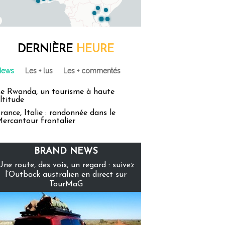
DERNIÈRE
HEURE
News
Les + lus
Les + commentés
e Rwanda, un tourisme à haute
ltitude
rance, Italie : randonnée dans le
ercantour frontalier
BRAND NEWS
Une route, des voix, un regard : suivez
l’Outback australien en direct sur
TourMaG