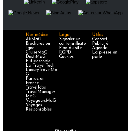
Nos médias
Légal
Utiles
AirMaG
Signaler un
Contact
Brochures en
contenu illicite
Publicité
ligne
Plan du site
Agenda
CruiseMaG
RGPD
La presse en
DestiMaG
Cookies
parle
Futuroscopie
La Travel Tech
LuxuryTravelMa
G
Partez en
France
TravelJobs
TravelManager
MaG
VoyageursMaG
Voyages
Responsables