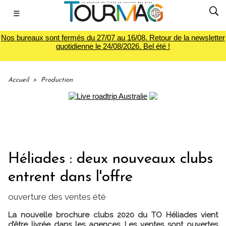
☰
Nos bureaux sont fermés du 27/07 au 16/08. Retour de la newsletter
quotidienne le 24/08/2026. Bel été !
Accueil
>
Production
Héliades : deux nouveaux clubs
entrent dans l'offre
ouverture des ventes été
La nouvelle brochure clubs 2020 du TO Héliades vient
d’être livrée dans les agences. Les ventes sont ouvertes