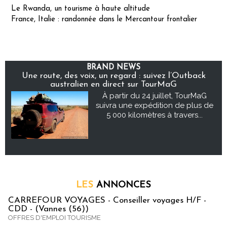
Le Rwanda, un tourisme à haute altitude
France, Italie : randonnée dans le Mercantour frontalier
BRAND NEWS
Une route, des voix, un regard : suivez l’Outback
australien en direct sur TourMaG
À partir du 24 juillet, TourMaG
suivra une expédition de plus de
5 000 kilomètres à travers...
LES
ANNONCES
CARREFOUR VOYAGES - Conseiller voyages H/F -
CDD - (Vannes (56))
OFFRES D'EMPLOI TOURISME