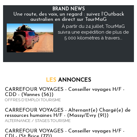
BRAND NEWS
Une route, des voix, un regard : suivez l’Outback
australien en direct sur TourMaG
À partir du 24 juillet, TourMaG
suivra une expédition de plus de
5 000 kilomètres à travers...
LES
ANNONCES
CARREFOUR VOYAGES - Conseiller voyages H/F -
CDD - (Vannes (56))
OFFRES D'EMPLOI TOURISME
CARREFOUR VOYAGES - Alternant(e) Chargé(e) de
ressources humaines H/F - (Massy/Evry (91))
ALTERNANCE / STAGES TOURISME
CARREFOUR VOYAGES - Conseiller voyages H/F -
CDI - (St Brice (77))