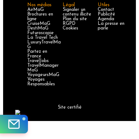
Nos médias
Légal
Utiles
AirMaG
Signaler un
Contact
Brochures en
contenu illicite
Publicité
ligne
Plan du site
Agenda
CruiseMaG
RGPD
La presse en
DestiMaG
Cookies
parle
Futuroscopie
La Travel Tech
LuxuryTravelMa
G
Partez en
France
TravelJobs
TravelManager
MaG
VoyageursMaG
Voyages
Responsables
Site certifié