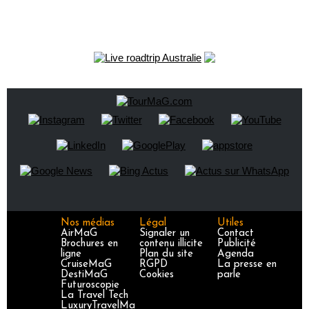
Nos médias
Légal
Utiles
AirMaG
Signaler un
Contact
Brochures en
contenu illicite
Publicité
ligne
Plan du site
Agenda
CruiseMaG
RGPD
La presse en
DestiMaG
Cookies
parle
Futuroscopie
La Travel Tech
LuxuryTravelMa