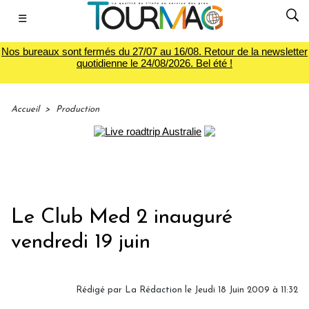
☰
Nos bureaux sont fermés du 27/07 au 16/08. Retour de la newsletter
quotidienne le 24/08/2026. Bel été !
Accueil
>
Production
Le Club Med 2 inauguré
vendredi 19 juin
Rédigé par
La Rédaction
le Jeudi 18 Juin 2009 à 11:32