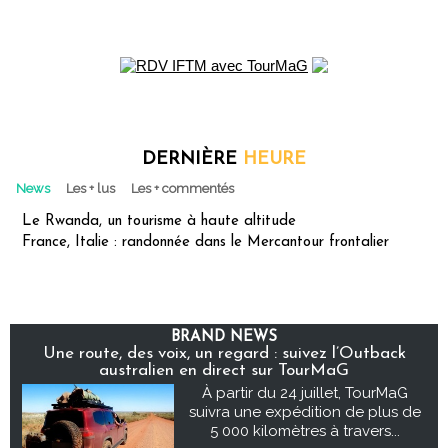
DERNIÈRE
HEURE
News
Les + lus
Les + commentés
Le Rwanda, un tourisme à haute altitude
France, Italie : randonnée dans le Mercantour frontalier
BRAND NEWS
Une route, des voix, un regard : suivez l’Outback
australien en direct sur TourMaG
À partir du 24 juillet, TourMaG
suivra une expédition de plus de
5 000 kilomètres à travers...