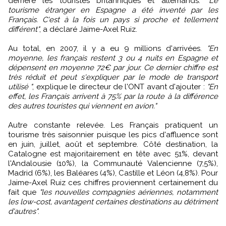
derrière les touristes britanniques et allemands.
"Le
tourisme étranger en Espagne a été inventé par les
Français. C'est à la fois un pays si proche et tellement
différent"
, a déclaré Jaime-Axel Ruiz.
Au total, en 2007, il y a eu 9 millions d'arrivées.
"En
moyenne, les français restent 3 ou 4 nuits en Espagne et
dépensent en moyenne 72€ par jour. Ce dernier chiffre est
très réduit et peut s'expliquer par le mode de transport
utilisé "
, explique le directeur de l'ONT avant d'ajouter :
"En
effet, les Français arrivent à 75% par la route à la différence
des autres touristes qui viennent en avion."
Autre constante relevée. Les Français pratiquent un
tourisme très saisonnier puisque les pics d'affluence sont
en juin, juillet, août et septembre. Côté destination, la
Catalogne est majoritairement en tête avec 51%, devant
l'Andalousie (10%), la Communauté Valencienne (7,5%),
Madrid (6%), les Baléares (4%), Castille et Léon (4,8%). Pour
Jaime-Axel Ruiz ces chiffres proviennent certainement du
fait que
"les nouvelles compagnies aériennes, notamment
les low-cost, avantagent certaines destinations au détriment
d'autres"
.