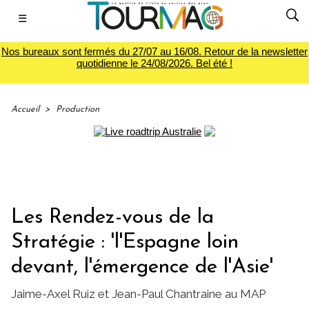
☰
Nos bureaux sont fermés du 27/07 au 16/08. Retour de la newsletter
quotidienne le 24/08/2026. Bel été !
Accueil
>
Production
Les Rendez-vous de la
Stratégie : 'l'Espagne loin
devant, l'émergence de l'Asie'
Jaime-Axel Ruiz et Jean-Paul Chantraine au MAP