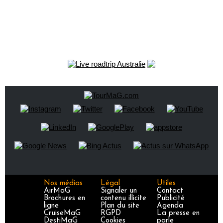
Nos médias
Légal
Utiles
AirMaG
Signaler un
Contact
Brochures en
contenu illicite
Publicité
ligne
Plan du site
Agenda
CruiseMaG
RGPD
La presse en
DestiMaG
Cookies
parle