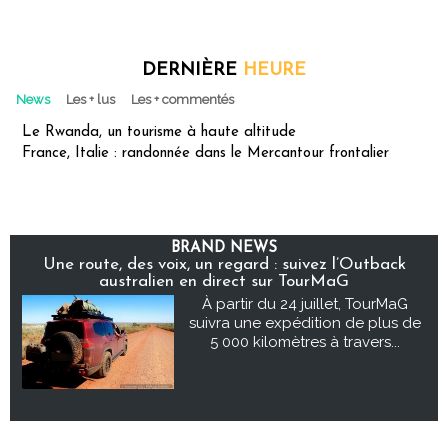
DERNIÈRE
HEURE
News
Les + lus
Les + commentés
Le Rwanda, un tourisme à haute altitude
France, Italie : randonnée dans le Mercantour frontalier
BRAND NEWS
Une route, des voix, un regard : suivez l’Outback
australien en direct sur TourMaG
À partir du 24 juillet, TourMaG
suivra une expédition de plus de
5 000 kilomètres à travers...