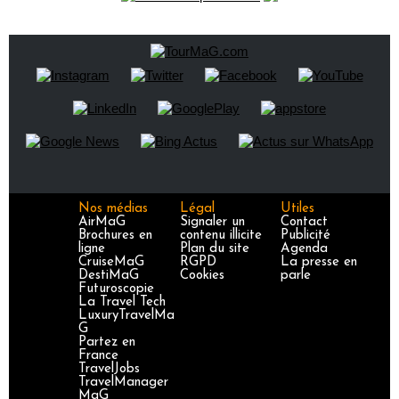
Nos médias
Légal
Utiles
AirMaG
Signaler un
Contact
Brochures en
contenu illicite
Publicité
ligne
Plan du site
Agenda
CruiseMaG
RGPD
La presse en
DestiMaG
Cookies
parle
Futuroscopie
La Travel Tech
LuxuryTravelMa
G
Partez en
France
TravelJobs
TravelManager
MaG