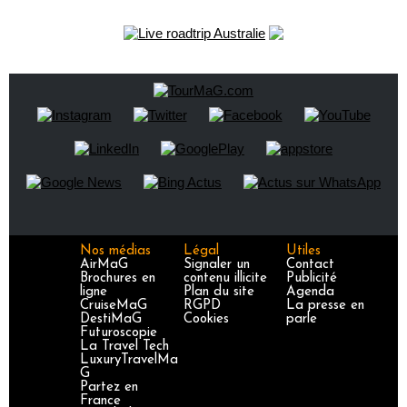
Nos médias
Légal
Utiles
AirMaG
Signaler un
Contact
Brochures en
contenu illicite
Publicité
ligne
Plan du site
Agenda
CruiseMaG
RGPD
La presse en
DestiMaG
Cookies
parle
Futuroscopie
La Travel Tech
LuxuryTravelMa
G
Partez en
France