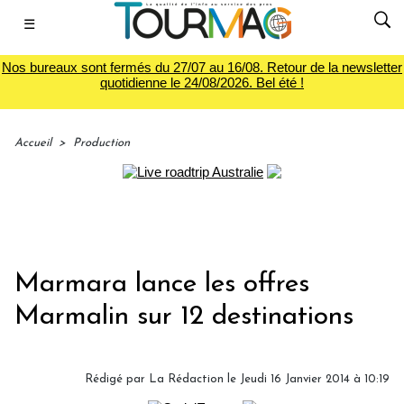
☰
Nos bureaux sont fermés du 27/07 au 16/08. Retour de la newsletter
quotidienne le 24/08/2026. Bel été !
Accueil
>
Production
Marmara lance les offres
Marmalin sur 12 destinations
Rédigé par
La Rédaction
le Jeudi 16 Janvier 2014 à 10:19