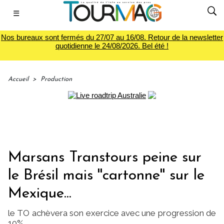
☰
Nos bureaux sont fermés du 27/07 au 16/08. Retour de la newsletter
quotidienne le 24/08/2026. Bel été !
Accueil
>
Production
Marsans Transtours peine sur
le Brésil mais ''cartonne'' sur le
Mexique...
le TO achèvera son exercice avec une progression de
10%