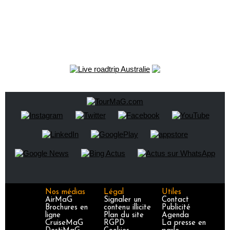
Nos médias
Légal
Utiles
AirMaG
Signaler un
Contact
Brochures en
contenu illicite
Publicité
ligne
Plan du site
Agenda
CruiseMaG
RGPD
La presse en