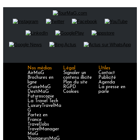
Nos médias
Légal
Utiles
AirMaG
Signaler un
Contact
Brochures en
contenu illicite
Publicité
ligne
Plan du site
Agenda
CruiseMaG
RGPD
La presse en
DestiMaG
Cookies
parle
Futuroscopie
La Travel Tech
LuxuryTravelMa
G
Partez en
France
TravelJobs
TravelManager
MaG
VoyageursMaG