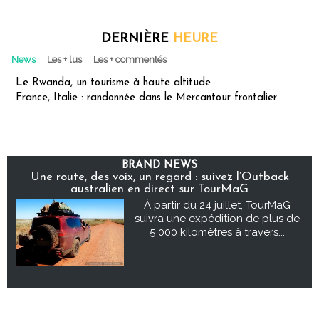
DERNIÈRE
HEURE
News
Les + lus
Les + commentés
Le Rwanda, un tourisme à haute altitude
France, Italie : randonnée dans le Mercantour frontalier
BRAND NEWS
Une route, des voix, un regard : suivez l’Outback
australien en direct sur TourMaG
À partir du 24 juillet, TourMaG
suivra une expédition de plus de
5 000 kilomètres à travers...