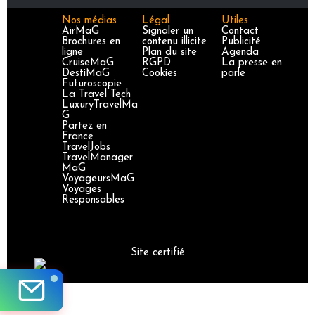
Nos médias
Légal
Utiles
AirMaG
Signaler un
Contact
Brochures en
contenu illicite
Publicité
ligne
Plan du site
Agenda
CruiseMaG
RGPD
La presse en
DestiMaG
Cookies
parle
Futuroscopie
La Travel Tech
LuxuryTravelMa
G
Partez en
France
TravelJobs
TravelManager
MaG
VoyageursMaG
Voyages
Responsables
Site certifié