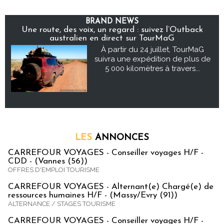
BRAND NEWS
Une route, des voix, un regard : suivez l’Outback
australien en direct sur TourMaG
À partir du 24 juillet, TourMaG
suivra une expédition de plus de
5 000 kilomètres à travers...
LES
ANNONCES
CARREFOUR VOYAGES - Conseiller voyages H/F -
CDD - (Vannes (56))
OFFRES D'EMPLOI TOURISME
CARREFOUR VOYAGES - Alternant(e) Chargé(e) de
ressources humaines H/F - (Massy/Evry (91))
ALTERNANCE / STAGES TOURISME
CARREFOUR VOYAGES - Conseiller voyages H/F -