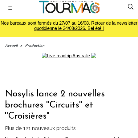
☰
Nos bureaux sont fermés du 27/07 au 16/08. Retour de la newsletter
quotidienne le 24/08/2026. Bel été !
Accueil
>
Production
Nosylis lance 2 nouvelles
brochures ''Circuits'' et
''Croisières''
Plus de 121 nouveaux produits