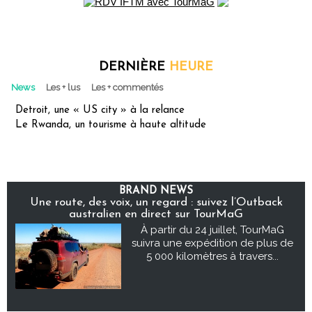
DERNIÈRE
HEURE
News
Les + lus
Les + commentés
Detroit, une « US city » à la relance
Le Rwanda, un tourisme à haute altitude
BRAND NEWS
Une route, des voix, un regard : suivez l’Outback
australien en direct sur TourMaG
À partir du 24 juillet, TourMaG
suivra une expédition de plus de
5 000 kilomètres à travers...