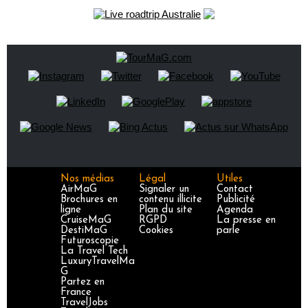
Nos médias
Légal
Utiles
AirMaG
Signaler un
Contact
Brochures en
contenu illicite
Publicité
ligne
Plan du site
Agenda
CruiseMaG
RGPD
La presse en
DestiMaG
Cookies
parle
Futuroscopie
La Travel Tech
LuxuryTravelMa
G
Partez en
France
TravelJobs