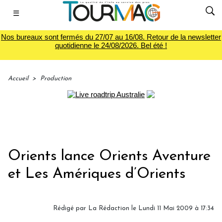
☰
Nos bureaux sont fermés du 27/07 au 16/08. Retour de la newsletter
quotidienne le 24/08/2026. Bel été !
Accueil
>
Production
Orients lance Orients Aventure
et Les Amériques d’Orients
Rédigé par
La Rédaction
le Lundi 11 Mai 2009 à 17:34