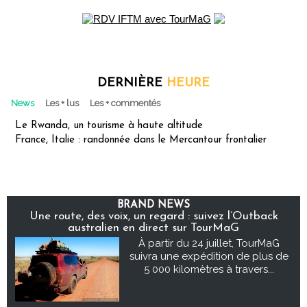
DERNIÈRE
HEURE
News
Les + lus
Les + commentés
Le Rwanda, un tourisme à haute altitude
France, Italie : randonnée dans le Mercantour frontalier
BRAND NEWS
Une route, des voix, un regard : suivez l’Outback
australien en direct sur TourMaG
À partir du 24 juillet, TourMaG
suivra une expédition de plus de
5 000 kilomètres à travers...