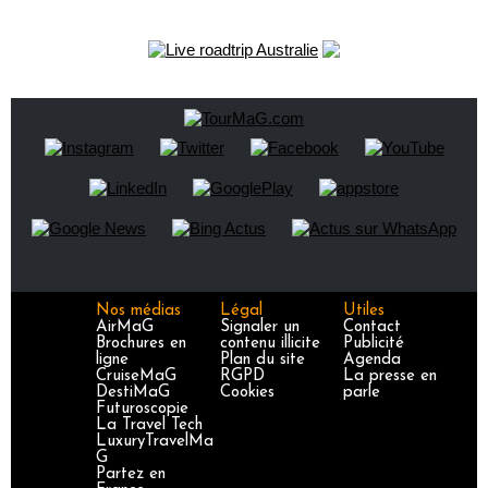
Nos médias
Légal
Utiles
AirMaG
Signaler un
Contact
Brochures en
contenu illicite
Publicité
ligne
Plan du site
Agenda
CruiseMaG
RGPD
La presse en
DestiMaG
Cookies
parle
Futuroscopie
La Travel Tech
LuxuryTravelMa
G
Partez en