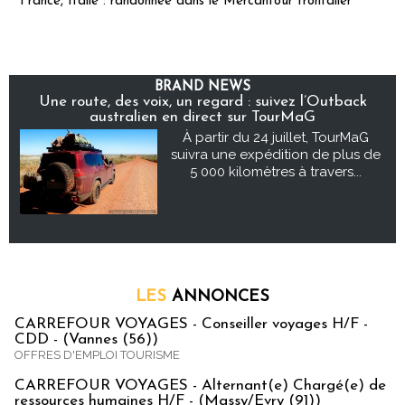
France, Italie : randonnée dans le Mercantour frontalier
BRAND NEWS
Une route, des voix, un regard : suivez l’Outback
australien en direct sur TourMaG
À partir du 24 juillet, TourMaG
suivra une expédition de plus de
5 000 kilomètres à travers...
LES
ANNONCES
CARREFOUR VOYAGES - Conseiller voyages H/F -
CDD - (Vannes (56))
OFFRES D'EMPLOI TOURISME
CARREFOUR VOYAGES - Alternant(e) Chargé(e) de
ressources humaines H/F - (Massy/Evry (91))