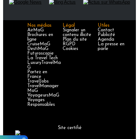
Nos médias
Légal
Utiles
AirMaG
Signaler un
Contact
Brochures en
contenu illicite
Publicité
ligne
Plan du site
Agenda
CruiseMaG
RGPD
La presse en
DestiMaG
Cookies
parle
Futuroscopie
La Travel Tech
LuxuryTravelMa
G
Partez en
France
TravelJobs
TravelManager
MaG
VoyageursMaG
Voyages
Responsables
Site certifié