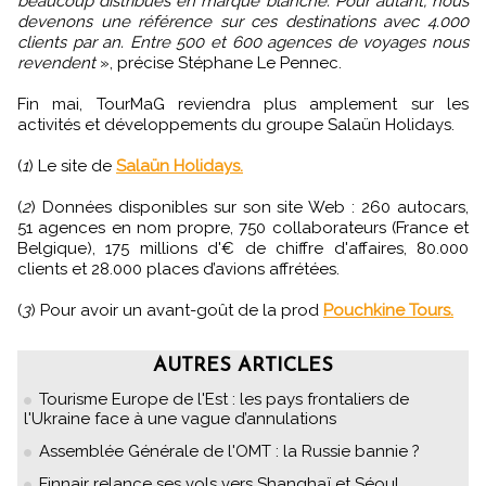
beaucoup distribués en marque blanche. Pour autant, nous
devenons une référence sur ces destinations avec 4.000
clients par an. Entre 500 et 600 agences de voyages nous
revendent
», précise Stéphane Le Pennec.
Fin mai, TourMaG reviendra plus amplement sur les
activités et développements du groupe Salaün Holidays.
(
1
) Le site de
Salaün Holidays.
(
2
) Données disponibles sur son site Web : 260 autocars,
51 agences en nom propre, 750 collaborateurs (France et
Belgique), 175 millions d'€ de chiffre d'affaires, 80.000
clients et 28.000 places d’avions affrétées.
(
3
) Pour avoir un avant-goût de la prod
Pouchkine Tours.
AUTRES ARTICLES
Tourisme Europe de l'Est : les pays frontaliers de
l'Ukraine face à une vague d’annulations
Assemblée Générale de l'OMT : la Russie bannie ?
Finnair relance ses vols vers Shanghaï et Séoul