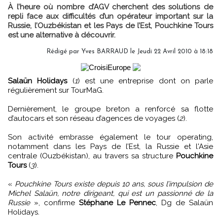
À l’heure où nombre d’AGV cherchent des solutions de
repli face aux difficultés d’un opérateur important sur la
Russie, l’Ouzbékistan et les Pays de l’Est, Pouchkine Tours
est une alternative à découvrir.
Rédigé par Yves BARRAUD le Jeudi 22 Avril 2010 à 18:18
Salaün Holidays
(
1
) est une entreprise dont on parle
régulièrement sur TourMaG.
Dernièrement, le groupe breton a renforcé sa flotte
d’autocars et son réseau d’agences de voyages (
2
).
Son activité embrasse également le tour operating,
notamment dans les Pays de l’Est, la Russie et l'Asie
centrale (Ouzbékistan), au travers sa structure
Pouchkine
Tours
(
3
).
«
Pouchkine Tours existe depuis 10 ans, sous l’impulsion de
Michel Salaün, notre dirigeant, qui est un passionné de la
Russie
», confirme
Stéphane Le Pennec
, Dg de Salaün
Holidays.