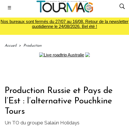
☰
Nos bureaux sont fermés du 27/07 au 16/08. Retour de la newsletter
quotidienne le 24/08/2026. Bel été !
Accueil
>
Production
Production Russie et Pays de
l’Est : l’alternative Pouchkine
Tours
Un TO du groupe Salaün Holidays