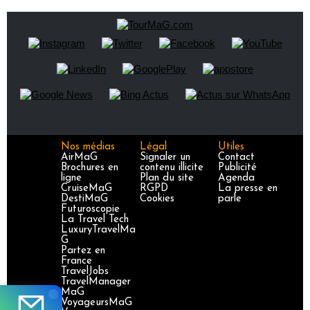
Nos médias
Légal
Utiles
AirMaG
Signaler un
Contact
Brochures en
contenu illicite
Publicité
ligne
Plan du site
Agenda
CruiseMaG
RGPD
La presse en
DestiMaG
Cookies
parle
Futuroscopie
La Travel Tech
LuxuryTravelMa
G
Partez en
France
TravelJobs
TravelManager
MaG
VoyageursMaG