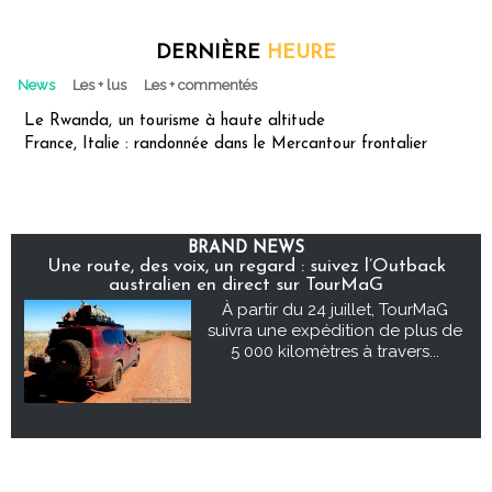
DERNIÈRE
HEURE
News
Les + lus
Les + commentés
Le Rwanda, un tourisme à haute altitude
France, Italie : randonnée dans le Mercantour frontalier
BRAND NEWS
Une route, des voix, un regard : suivez l’Outback
australien en direct sur TourMaG
À partir du 24 juillet, TourMaG
suivra une expédition de plus de
5 000 kilomètres à travers...