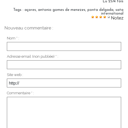
Lu 2574 fois
Tags
:
açores
,
antonio gomes de menezes
,
ponta delgada
,
sata
international
Notez
Nouveau commentaire :
Nom * :
Adresse email (non publiée) * :
Site web :
Commentaire * :