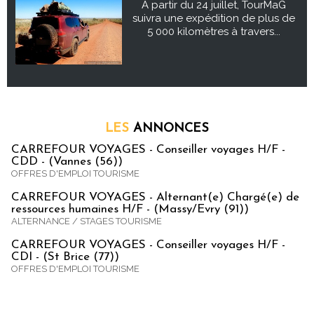
À partir du 24 juillet, TourMaG
suivra une expédition de plus de
5 000 kilomètres à travers...
LES
ANNONCES
CARREFOUR VOYAGES - Conseiller voyages H/F -
CDD - (Vannes (56))
OFFRES D'EMPLOI TOURISME
CARREFOUR VOYAGES - Alternant(e) Chargé(e) de
ressources humaines H/F - (Massy/Evry (91))
ALTERNANCE / STAGES TOURISME
CARREFOUR VOYAGES - Conseiller voyages H/F -
CDI - (St Brice (77))
OFFRES D'EMPLOI TOURISME