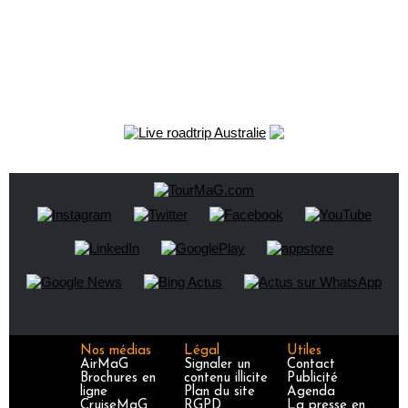
Nos médias
Légal
Utiles
AirMaG
Signaler un
Contact
Brochures en
contenu illicite
Publicité
ligne
Plan du site
Agenda
CruiseMaG
RGPD
La presse en