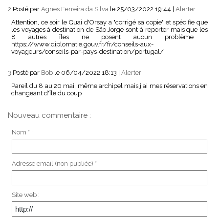
2.
Posté par
Agnes Ferreira da Silva
le 25/03/2022 19:44
|
Alerter
Attention, ce soir le Quai d'Orsay a "corrigé sa copie" et spécifie que
les voyages à destination de São Jorge sont à reporter mais que les
8 autres îles ne posent aucun problème :
https://www.diplomatie.gouv.fr/fr/conseils-aux-
voyageurs/conseils-par-pays-destination/portugal/
3.
Posté par
Bob
le 06/04/2022 18:13
|
Alerter
Pareil du 8 au 20 mai, même archipel mais j'ai mes réservations en
changeant d'île du coup
Nouveau commentaire :
Nom * :
Adresse email (non publiée) * :
Site web :