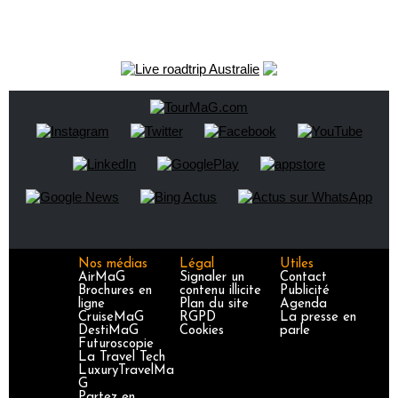
Nos médias
Légal
Utiles
AirMaG
Signaler un
Contact
Brochures en
contenu illicite
Publicité
ligne
Plan du site
Agenda
CruiseMaG
RGPD
La presse en
DestiMaG
Cookies
parle
Futuroscopie
La Travel Tech
LuxuryTravelMa
G
Partez en