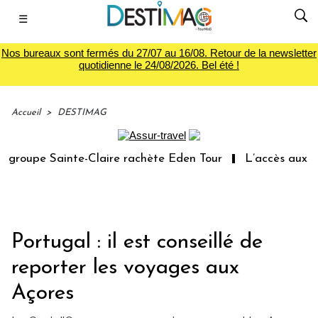
☰
Nos bureaux sont fermés du 27/07 au 16/08. Retour de la newsletter
quotidienne le 24/08/2026. Bel été !
Accueil
>
DESTIMAG
roupe Sainte-Claire rachète Eden Tour
L’accès aux vaca
Portugal : il est conseillé de
reporter les voyages aux
Açores