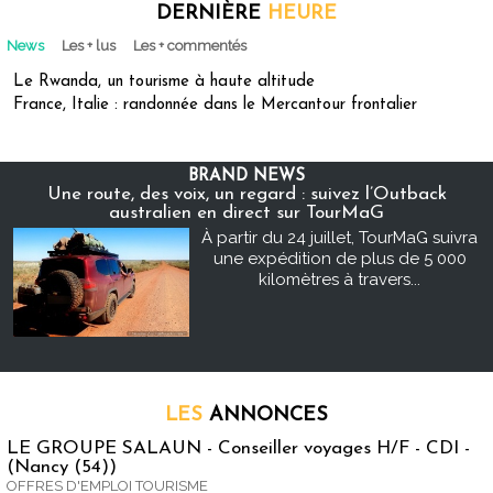
DERNIÈRE
HEURE
News
Les + lus
Les + commentés
Le Rwanda, un tourisme à haute altitude
France, Italie : randonnée dans le Mercantour frontalier
BRAND NEWS
Une route, des voix, un regard : suivez l’Outback
australien en direct sur TourMaG
À partir du 24 juillet, TourMaG suivra
une expédition de plus de 5 000
kilomètres à travers...
LES
ANNONCES
LE GROUPE SALAUN - Conseiller voyages H/F - CDI -
(Nancy (54))
OFFRES D'EMPLOI TOURISME