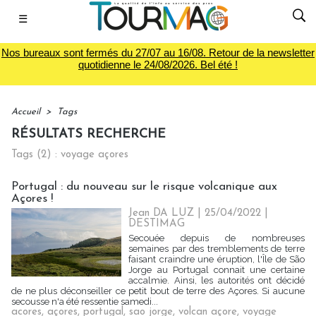
☰
Nos bureaux sont fermés du 27/07 au 16/08. Retour de la newsletter
quotidienne le 24/08/2026. Bel été !
Accueil
>
Tags
RÉSULTATS RECHERCHE
Tags (2) : voyage açores
Portugal : du nouveau sur le risque volcanique aux
Açores !
Jean DA LUZ
| 25/04/2022
|
DESTIMAG
Secouée depuis de nombreuses
semaines par des tremblements de terre
faisant craindre une éruption, l'Île de São
Jorge au Portugal connait une certaine
accalmie. Ainsi, les autorités ont décidé
de ne plus déconseiller ce petit bout de terre des Açores. Si aucune
secousse n'a été ressentie samedi...
acores
,
açores
,
portugal
,
sao jorge
,
volcan açore
,
voyage