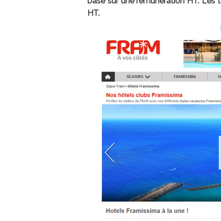
basé sur une rémunération HT. Les 
HT.