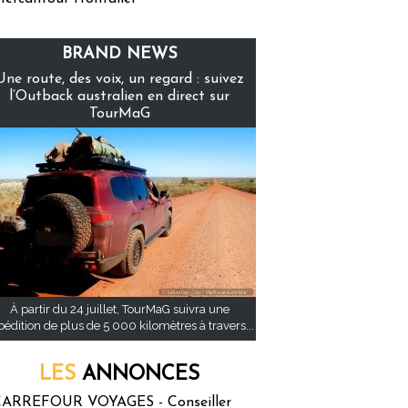
BRAND NEWS
Une route, des voix, un regard : suivez
l’Outback australien en direct sur
TourMaG
À partir du 24 juillet, TourMaG suivra une
pédition de plus de 5 000 kilomètres à travers...
LES
ANNONCES
ARREFOUR VOYAGES - Conseiller