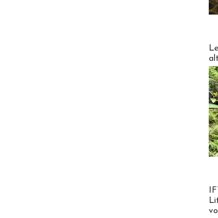
DESTI
Le
al
Product
IF
Li
v