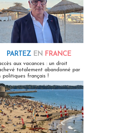
PARTEZ
EN
FRANCE
 en France
accès aux vacances : un droit
achevé totalement abandonné par
s politiques français !