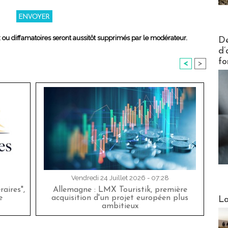
Actus V
x ou diffamatoires seront aussitôt supprimés par le modérateur.
De
d’
fo
<
>
Vendredi 24 Juillet 2026 - 07:28
aires",
Allemagne : LMX Touristik, première
Webinai
e
acquisition d'un projet européen plus
La
ambitieux