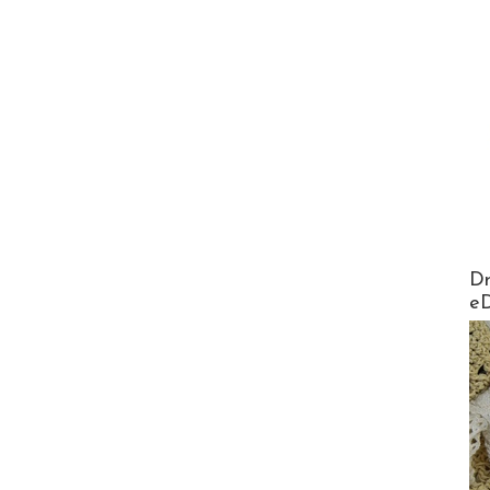
AirMa
Dr
e