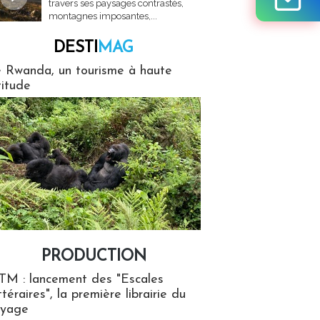
travers ses paysages contrastés,
montagnes imposantes,...
DESTI
MAG
MAG
 Rwanda, un tourisme à haute
titude
PRODUCTION
ion
TM : lancement des "Escales
ttéraires", la première librairie du
oyage