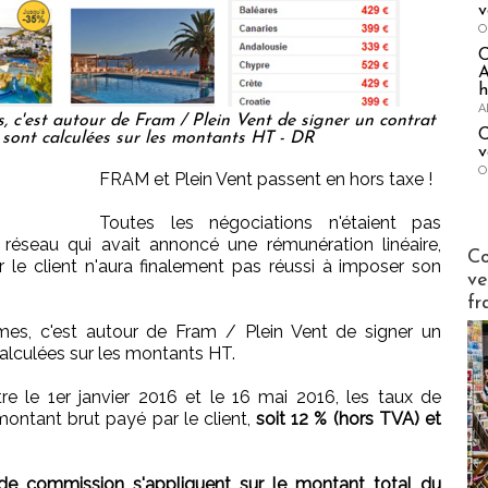
v
O
A
h
A
, c'est autour de Fram / Plein Vent de signer un contrat
C
 sont calculées sur les montants HT - DR
v
O
FRAM et Plein Vent passent en hors taxe !
Toutes les négociations n'étaient pas
réseau qui avait annoncé une rémunération linéaire,
Publi-n
Co
 le client n'aura finalement pas réussi à imposer son
ve
fr
mes, c'est autour de Fram / Plein Vent de signer un
alculées sur les montants HT.
tre le 1er janvier 2016 et le 16 mai 2016, les taux de
montant brut payé par le client,
soit 12 % (hors TVA) et
 de commission s'appliquent sur le montant total du