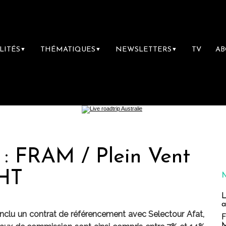
LITÉS
THÉMATIQUES
NEWSLETTERS
TV
A
▼
▼
▼
 : FRAM / Plein Vent
 HT
L
a
onclu un contrat de référencement avec Selectour Afat,
F
M