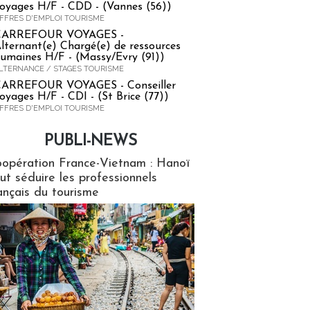
oyages H/F - CDD - (Vannes (56))
FFRES D'EMPLOI TOURISME
CARREFOUR VOYAGES -
lternant(e) Chargé(e) de ressources
umaines H/F - (Massy/Evry (91))
LTERNANCE / STAGES TOURISME
ARREFOUR VOYAGES - Conseiller
oyages H/F - CDI - (St Brice (77))
FFRES D'EMPLOI TOURISME
PUBLI-NEWS
ews
opération France-Vietnam : Hanoï
ut séduire les professionnels
ançais du tourisme