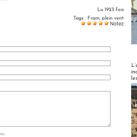
Lu 1923 fois
Tags
:
Fram
,
plein vent
Notez
Partez
L’
in
le
res