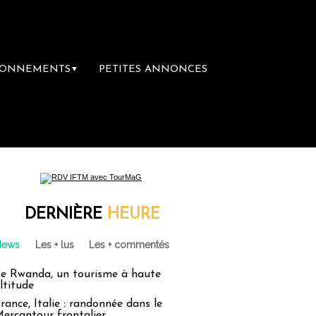
BONNEMENTS
PETITES ANNONCES
▼
DERNIÈRE
HEURE
News
Les + lus
Les + commentés
e Rwanda, un tourisme à haute
ltitude
rance, Italie : randonnée dans le
ercantour frontalier