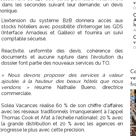
v
 dans les secondes suivant leur demande, un devis
O
phonique.
L'extension du système B2B donnera accès aux
A
h
stocks hôteliers avec possibilité d'interroger les GDS
A
(Interface Amadeus et Galileo) et fournira un suivi
C
comptable sécurisé.
v
O
Réactivité, uniformité des devis, cohérence des
documents et aucune rupture dans l'évolution du
dossier font partie des nouveaux services du TO.
Publi-n
Co
« Nous devons proposer des services à valeur
ve
ajoutée, à la hauteur des beaux hôtels que nous
fr
vendons »
résume Nathalie Bueno, directrice
commerciale.
Soléa Vacances réalise 60 % de son chiffre d'affaires
avec les réseaux traditionnels (manqueraient à l'appel
Thomas Cook et Afat à l'échelle nationale), 20 % avec
la grande distribution et 20 % avec les agences en
i progresse le plus avec cette précision.