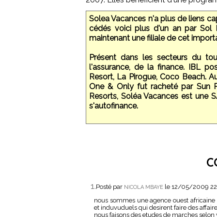
Solea Vacances n'a plus de liens cap
cédés voici plus d'un an par Sol K
maintenant une filiale de cet impor
Présent dans les secteurs du tou
l'assurance, de la finance. IBL p
Resort, La Pirogue, Coco Beach. Au
One & Only fut racheté par Sun Re
Resorts, Soléa Vacances est une SA
s'autofinance.
C
1.
Posté par
le 12/05/2009 2
NICOLA MBAYE
nous sommes une agence ouest africaine b
et induvuduels qui desirent faire des affai
nous faisons des etudes de marches selon v