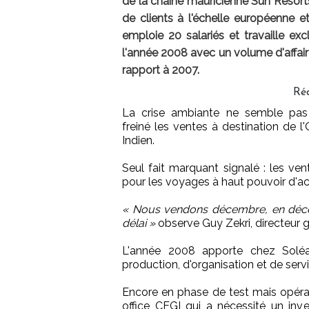
de la chaîne mauricienne Sun Resorts
de clients à l'échelle européenne 
emploie 20 salariés et travaille ex
l'année 2008 avec un volume d'affair
rapport à 2007.
Réd
La crise ambiante ne semble pas
freiné les ventes à destination de l
Indien.
Seul fait marquant signalé : les ven
pour les voyages à haut pouvoir d'ac
« Nous vendons décembre, en décemb
délai »
observe Guy Zekri, directeur 
L'année 2008 apporte chez Solé
production, d'organisation et de ser
Encore en phase de test mais opéra
office CEGI qui a nécessité un i