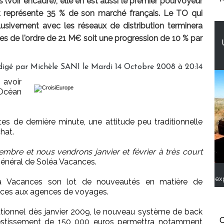
 (voir encadré), elle en est aussi le premier pourvoyeur
et représente 35 % de son marché français. Le TO qui
clusivement avec les réseaux de distribution terminera
es de l'ordre de 21 M€ soit une progression de 10 % par
igé par Michèle SANI le Mardi 14 Octobre 2008 à 20:14
 avoir
'Océan
tes de dernière minute, une attitude peu traditionnelle
hat.
re et nous vendrons janvier et février à très court
général de Soléa Vacances.
ex
a Vacances son lot de nouveautés en matière de
vices aux agences de voyages.
tionnel dès janvier 2009, le nouveau système de back
C
nvestissement de 150 000 euros permettra notamment