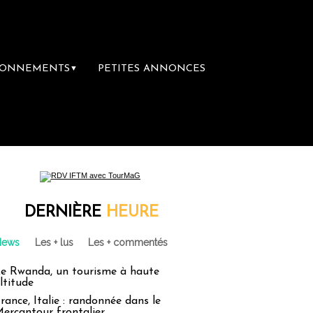
BONNEMENTS
PETITES ANNONCES
▼
DERNIÈRE
HEURE
News
Les + lus
Les + commentés
e Rwanda, un tourisme à haute
ltitude
rance, Italie : randonnée dans le
ercantour frontalier