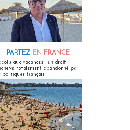
PARTEZ
EN
FRANCE
 en France
accès aux vacances : un droit
achevé totalement abandonné par
s politiques français !