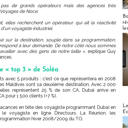
 pas de grands opérateurs mais des agences très
es Voyages de Noce.
Bo
ré
 elles recherchent un opérateur qui ait la réactivité
le
d'un voyagiste industriel.
isé sur la destination, souple dans sa programmation.
orrespond à leur demande. De notre côté nous sommes
ravailler avec des gens de notre taille »
, explique Guy
ances.
le « top 3 » de Soléa
ents avec 5 produits : c'est ce que représentera en 2008
Les Maldives sont sa deuxième destination. Avec 2 000
 elles représentent 25 % de son CA. Dubai arrive en
A pour 1 500 clients (+7 %).
Distribu
Le
a Vacances en tête des voyagiste programmant Dubaï en
Ed
le voyagiste en ligne Directours. La Réunion, les
programmation hiver 2008/2009 du TO.