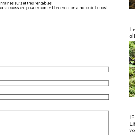
maines surs et tres rentables
iers necessaire pour excercer librement en afrique de l ouest
DESTI
Le
al
Product
IF
Li
v