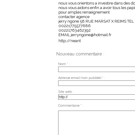
nous vous orientons a investire dans des do
nous vous aidons enfin a avoir tous les pap
pour amples renseignement
contacter agence
jerry ngone 58 RUE MARSAT X REIMS TEL
00221775577686
00221763462392
EMAIL jerryngone@hotmail.fr
http://neant
Nouveau commentaire :
Nom * :
Adresse email (non publiée) * :
Site web :
Commentaire * :