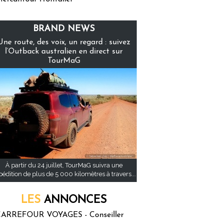
BRAND NEWS
Une route, des voix, un regard : suivez
l’Outback australien en direct sur
TourMaG
À partir du 24 juillet, TourMaG suivra une
pédition de plus de 5 000 kilomètres à travers...
LES
ANNONCES
ARREFOUR VOYAGES - Conseiller