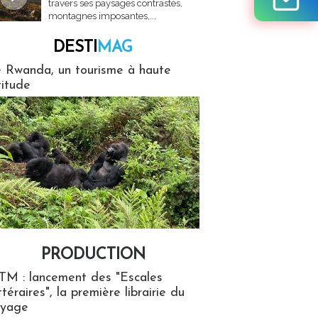
travers ses paysages contrastés,
montagnes imposantes,...
DESTI
MAG
MAG
 Rwanda, un tourisme à haute
titude
PRODUCTION
ion
TM : lancement des "Escales
ttéraires", la première librairie du
oyage