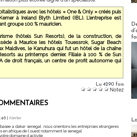
italistiques avec les hôtels « One & Only » créés puis
erner à Ireland Blyth Limited (IBL). L'entreprise est
Actus V
tant groupe 100 % mauricien.
De
d’
risme (hôtels Sun Resorts), de la construction, de
fo
ossède à Maurice les hôtels Touessrok, Sugar Beach
x Maldives, le Kanuhura qui fut un hôtel de la chaîne
sorts au printemps dernier. Filiale à 100 % de Sun
 de droit français, un centre de profit autonome qui
Lu 4290 fois
Notez
OMMENTAIRES
Webinai
2:46
|
Alerter
La
asee a dakar senegal .nous orientons les entreprises etrangeres
res en afrique de l ouest notamment le senegal
otre domaine d activite .