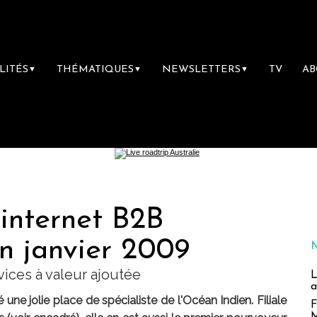
LITÉS
THÉMATIQUES
NEWSLETTERS
TV
A
▼
▼
▼
 internet B2B
n janvier 2009
ices à valeur ajoutée
L
a
é une jolie place de spécialiste de l'Océan Indien. Filiale
F
M