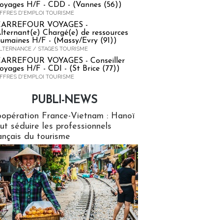
oyages H/F - CDD - (Vannes (56))
FFRES D'EMPLOI TOURISME
CARREFOUR VOYAGES -
lternant(e) Chargé(e) de ressources
umaines H/F - (Massy/Evry (91))
LTERNANCE / STAGES TOURISME
ARREFOUR VOYAGES - Conseiller
oyages H/F - CDI - (St Brice (77))
FFRES D'EMPLOI TOURISME
PUBLI-NEWS
ews
opération France-Vietnam : Hanoï
ut séduire les professionnels
ançais du tourisme