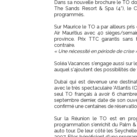
Dans sa nouvelle brochure le TO doub
The Sands Resort & Spa (4*), le Ca
programmés.
Sur Maurice le TO a par ailleurs pri
Air Mauritius avec 40 sièges/semain
province. Prix TTC garantis sans
contraire.
« Une nécessité en période de crise 
Soléa Vacances s'engage aussi sur le
auquel s'ajoutent des possibilités de 
Dubai qui est devenue une destinat
avec le très spectaculaire 'Atlantis (
seul TO français à avoir 6 chambres
septembre dernier, date de son ouv
confirmé une centaines de réservatio
Sur la Réunion le TO est en prog
programmation s'enrichit du Palm & H
auto tour. De leur côté les Seychell
2007. Elles bénéficient d'une program