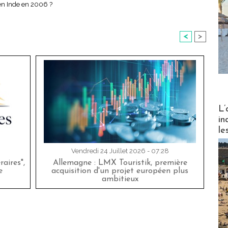
en Inde en 2006 ?
<
>
Partez
L’
in
le
Vendredi 24 Juillet 2026 - 07:28
aires",
Allemagne : LMX Touristik, première
e
acquisition d'un projet européen plus
ambitieux