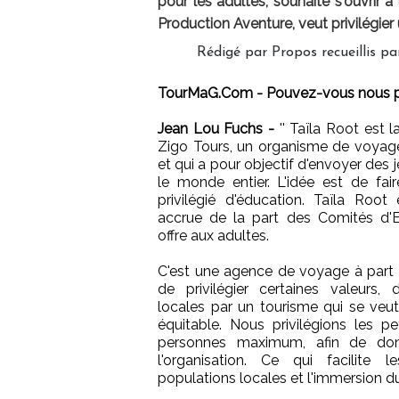
pour les adultes, souhaite s'ouvrir à
Production Aventure, veut privilégier
Rédigé par Propos recueillis 
TourMaG.Com - Pouvez-vous nous pr
Jean Lou Fuchs -
'' Taïla Root est 
Zigo Tours, un organisme de voyage
et qui a pour objectif d'envoyer des 
le monde entier. L'idée est de fa
privilégié d'éducation. Taïla Ro
accrue de la part des Comités d'En
offre aux adultes.
C'est une agence de voyage à part e
de privilégier certaines valeurs, d
locales par un tourisme qui se veut
équitable. Nous privilégions les p
personnes maximum, afin de do
l'organisation. Ce qui facilite 
populations locales et l'immersion du