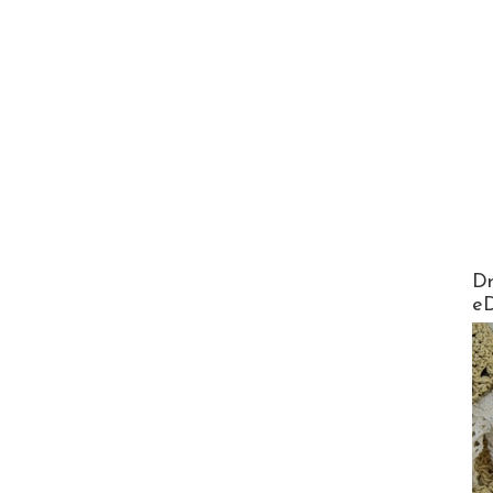
AirMa
Dr
e