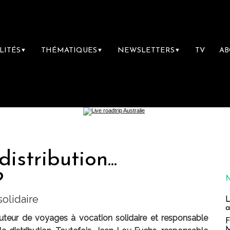
LITÉS
THÉMATIQUES
NEWSLETTERS
TV
A
▼
▼
▼
distribution...
?
olidaire
L
a
ibuteur de voyages à vocation solidaire et responsable
F
M