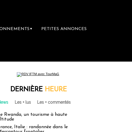
BONNEMENTS
PETITES ANNONCES
▼
DERNIÈRE
HEURE
News
Les + lus
Les + commentés
e Rwanda, un tourisme à haute
ltitude
rance, Italie : randonnée dans le
ercantour frontalier