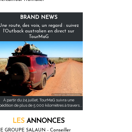
BRAND NEWS
Une route, des voix, un regard : suivez
l’Outback australien en direct sur
TourMaG
À partir du 24 juillet, TourMaG suivra une
pédition de plus de 5 000 kilomètres à travers...
LES
ANNONCES
E GROUPE SALAUN - Conseiller