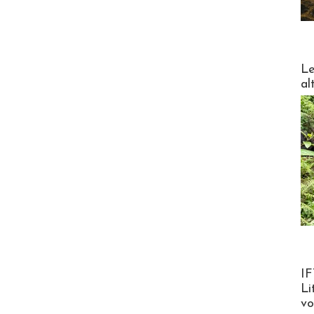
DESTI
Le
al
Product
IF
Li
v