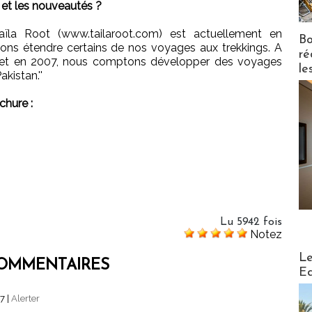
 et les nouveautés ?
aïla Root (www.tailaroot.com) est actuellement en
Bo
tons étendre certains de nos voyages aux trekkings. A
ré
 et en 2007, nous comptons développer des voyages
le
kistan.''
hure :
Lu 5942 fois
Notez
Distribu
Le
OMMENTAIRES
Ed
57
|
Alerter