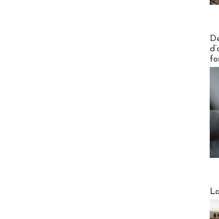
Actus V
De
d’
fo
Webinai
La