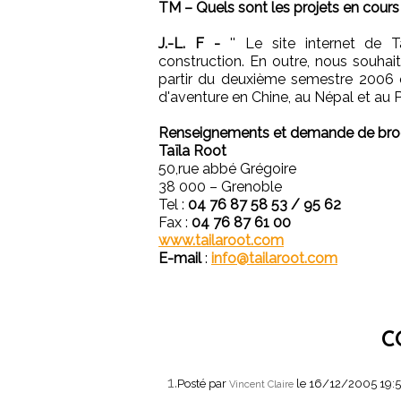
TM – Quels sont les projets en cours
J.-L. F -
'' Le site internet de T
construction. En outre, nous souhai
partir du deuxième semestre 2006
d'aventure en Chine, au Népal et au Pa
Renseignements et demande de broc
Taïla Root
50,rue abbé Grégoire
38 000 – Grenoble
Tel :
04 76 87 58 53 / 95 62
Fax :
04 76 87 61 00
www.tailaroot.com
E-mail
:
info@tailaroot.com
C
1.
Posté par
le 16/12/2005 19:
Vincent Claire