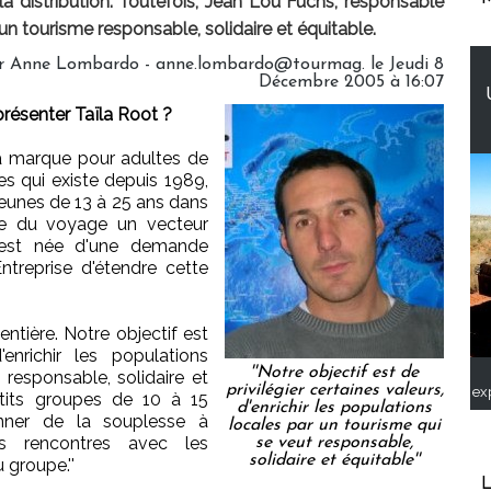
 la distribution. Toutefois, Jean Lou Fuchs, responsable
 un tourisme responsable, solidaire et équitable.
par Anne Lombardo - anne.lombardo@tourmag. le Jeudi 8
Décembre 2005 à 16:07
ésenter Taïla Root ?
la marque pour adultes de
s qui existe depuis 1989,
jeunes de 13 à 25 ans dans
ire du voyage un vecteur
ot est née d'une demande
treprise d'étendre cette
ntière. Notre objectif est
'enrichir les populations
''Notre objectif est de
 responsable, solidaire et
privilégier certaines valeurs,
ex
etits groupes de 10 à 15
d'enrichir les populations
nner de la souplesse à
locales par un tourisme qui
les rencontres avec les
se veut responsable,
solidaire et équitable''
 groupe.''
L