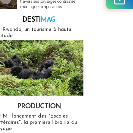
travers ses paysages contrastés,
montagnes imposantes,...
DESTI
MAG
MAG
 Rwanda, un tourisme à haute
titude
PRODUCTION
ion
TM : lancement des "Escales
ttéraires", la première librairie du
oyage