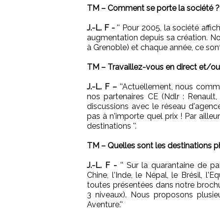
TM – Comment se porte la société ?
J.-L. F -
'' Pour 2005, la société affic
augmentation depuis sa création. N
à Grenoble) et chaque année, ce sont
TM – Travaillez-vous en direct et/ou
J.-L. F –
''Actuellement, nous comme
nos partenaires CE (Ndlr : Renault
discussions avec le réseau d'agenc
pas à n'importe quel prix ! Par aille
destinations ''.
TM – Quelles sont les destinations p
J.-L. F -
'' Sur la quarantaine de pa
Chine, l'Inde, le Népal, le Brésil, l'
toutes présentées dans notre brochure
3 niveaux). Nous proposons plusie
Aventure.''