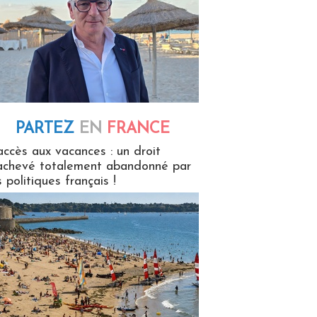
PARTEZ
EN
FRANCE
 en France
accès aux vacances : un droit
achevé totalement abandonné par
s politiques français !