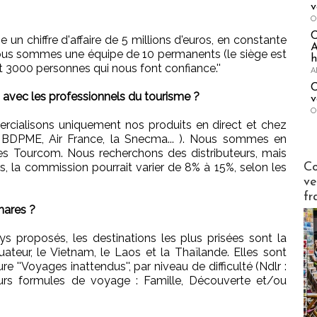
v
O
he un chiffre d'affaire de 5 millions d'euros, en constante
A
ous sommes une équipe de 10 permanents (le siège est
h
 3000 personnes qui nous font confiance.''
A
C
 avec les professionnels du tourisme ?
v
O
rcialisons uniquement nos produits en direct et chez
, BDPME, Air France, la Snecma... ). Nous sommes en
es Tourcom. Nous recherchons des distributeurs, mais
Publi-n
Co
urs, la commission pourrait varier de 8% à 15%, selon les
ve
fr
hares ?
ys proposés, les destinations les plus prisées sont la
Equateur, le Vietnam, le Laos et la Thaïlande. Elles sont
 ''Voyages inattendus'', par niveau de difficulté (Ndlr :
urs formules de voyage : Famille, Découverte et/ou