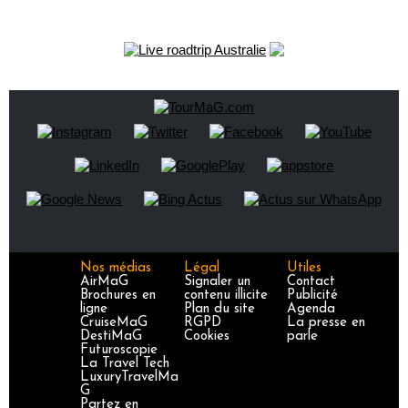
Nos médias
Légal
Utiles
AirMaG
Signaler un
Contact
Brochures en
contenu illicite
Publicité
ligne
Plan du site
Agenda
CruiseMaG
RGPD
La presse en
DestiMaG
Cookies
parle
Futuroscopie
La Travel Tech
LuxuryTravelMa
G
Partez en