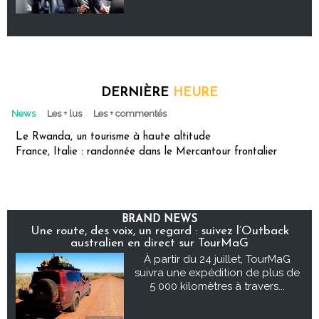
DERNIÈRE
HEURE
News
Les + lus
Les + commentés
Le Rwanda, un tourisme à haute altitude
France, Italie : randonnée dans le Mercantour frontalier
BRAND NEWS
Une route, des voix, un regard : suivez l’Outback
australien en direct sur TourMaG
À partir du 24 juillet, TourMaG
suivra une expédition de plus de
5 000 kilomètres à travers...