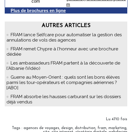
m
Plus de brochures en ligne
AUTRES ARTICLES
FRAM lance Selfcare pour automatiser la gestion des
annulations de vols des agences
FRAM remet Chypre à l'honneur avec une brochure
dédiée
Les ambassadeurs FRAM partent à la découverte de
l'Albanie (Vidéo)
Guerre au Moyen-Orient : quels sont les bons élèves
parmi les tour-opérateurs et compagnies aériennes ?
[ABO]
FRAM absorbe les hausses carburant sur les dossiers
déjà vendus
Lu 4710 fois
Tags
:
agences de voyages
,
design
,
distribution
,
fram
,
marketing
,
site
,
site internet
,
stratégie digitale
,
webdesign