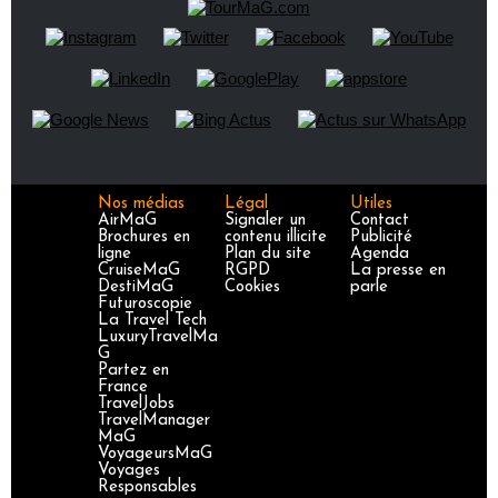
Nos médias
Légal
Utiles
AirMaG
Signaler un
Contact
Brochures en
contenu illicite
Publicité
ligne
Plan du site
Agenda
CruiseMaG
RGPD
La presse en
DestiMaG
Cookies
parle
Futuroscopie
La Travel Tech
LuxuryTravelMa
G
Partez en
France
TravelJobs
TravelManager
MaG
VoyageursMaG
Voyages
Responsables