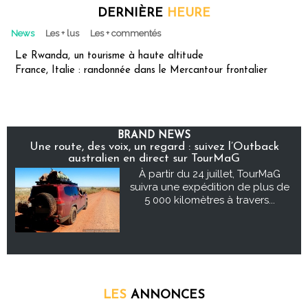
DERNIÈRE
HEURE
News
Les + lus
Les + commentés
Le Rwanda, un tourisme à haute altitude
France, Italie : randonnée dans le Mercantour frontalier
BRAND NEWS
Une route, des voix, un regard : suivez l’Outback
australien en direct sur TourMaG
À partir du 24 juillet, TourMaG
suivra une expédition de plus de
5 000 kilomètres à travers...
LES
ANNONCES