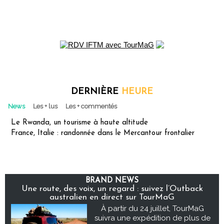
DERNIÈRE
HEURE
News
Les + lus
Les + commentés
Le Rwanda, un tourisme à haute altitude
France, Italie : randonnée dans le Mercantour frontalier
BRAND NEWS
Une route, des voix, un regard : suivez l’Outback
australien en direct sur TourMaG
À partir du 24 juillet, TourMaG
suivra une expédition de plus de