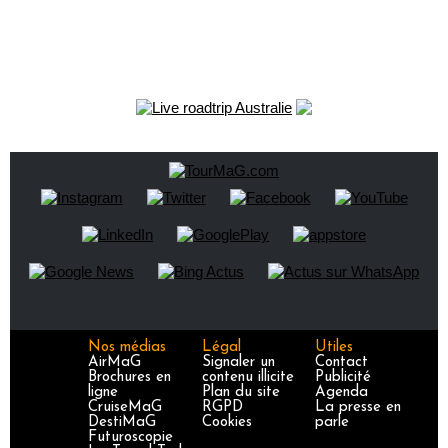
Nos médias
Légal
Utiles
AirMaG
Signaler un
Contact
Brochures en
contenu illicite
Publicité
ligne
Plan du site
Agenda
CruiseMaG
RGPD
La presse en
DestiMaG
Cookies
parle
Futuroscopie