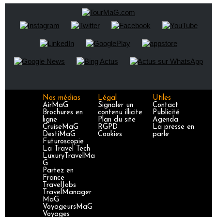
Nos médias
Légal
Utiles
AirMaG
Signaler un
Contact
Brochures en
contenu illicite
Publicité
ligne
Plan du site
Agenda
CruiseMaG
RGPD
La presse en
DestiMaG
Cookies
parle
Futuroscopie
La Travel Tech
LuxuryTravelMa
G
Partez en
France
TravelJobs
TravelManager
MaG
VoyageursMaG
Voyages