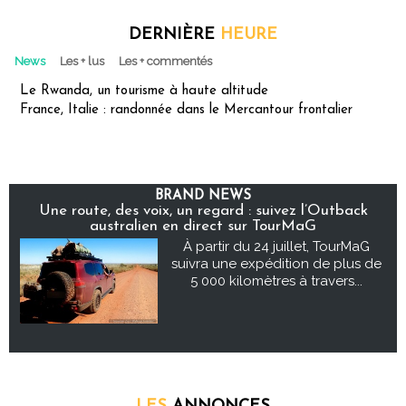
DERNIÈRE
HEURE
News
Les + lus
Les + commentés
Le Rwanda, un tourisme à haute altitude
France, Italie : randonnée dans le Mercantour frontalier
BRAND NEWS
Une route, des voix, un regard : suivez l’Outback
australien en direct sur TourMaG
À partir du 24 juillet, TourMaG
suivra une expédition de plus de
5 000 kilomètres à travers...