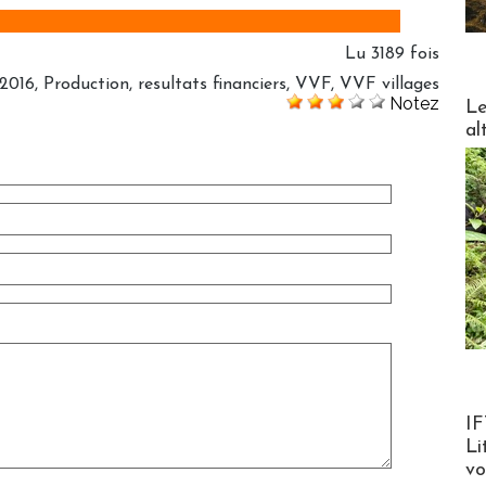
Lu 3189 fois
 2016
,
Production
,
resultats financiers
,
VVF
,
VVF villages
DESTI
Notez
Le
al
Product
IF
Li
v