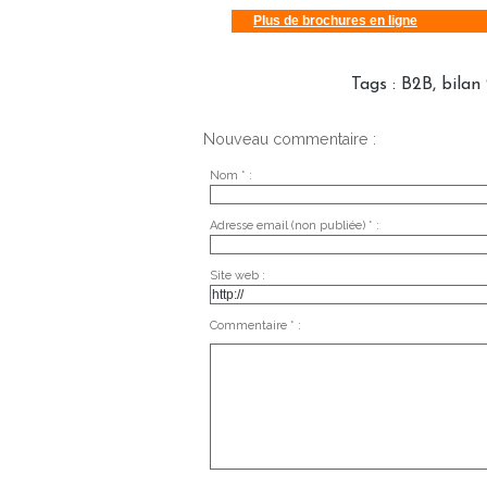
Plus de brochures en ligne
Tags
:
B2B
,
bilan
Nouveau commentaire :
Nom * :
Adresse email (non publiée) * :
Site web :
Commentaire * :