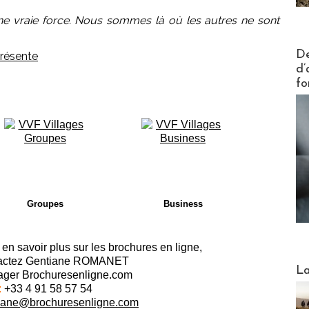
une vraie force. Nous sommes là où les autres ne sont
Actus V
De
d’
fo
Groupes
Business
en savoir plus sur les brochures en ligne,
actez Gentiane ROMANET
Webinai
La
ger Brochuresenligne.com
:
+33 4 91 58 57 54
iane@brochuresenligne.com