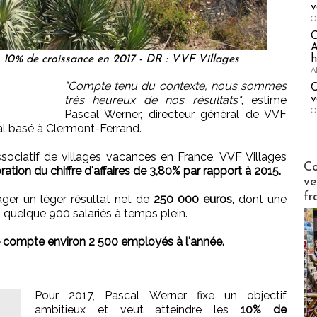
v
O
A
h
s 10% de croissance en 2017 - DR : VVF Villages
A
"Compte tenu du contexte, nous sommes
C
v
très heureux de nos résultats"
, estime
O
Pascal Werner, directeur général de VVF
ial basé à Clermont-Ferrand.
sociatif de villages vacances en France, VVF Villages
Publi-n
Co
ation du chiffre d'affaires de 3,80% par rapport à 2015.
ve
fr
ager un léger résultat net de
250 000 euros,
dont une
s quelque 900 salariés à temps plein.
 compte environ 2 500 employés à l'année.
Pour 2017, Pascal Werner fixe un objectif
ambitieux et veut atteindre les
10% de