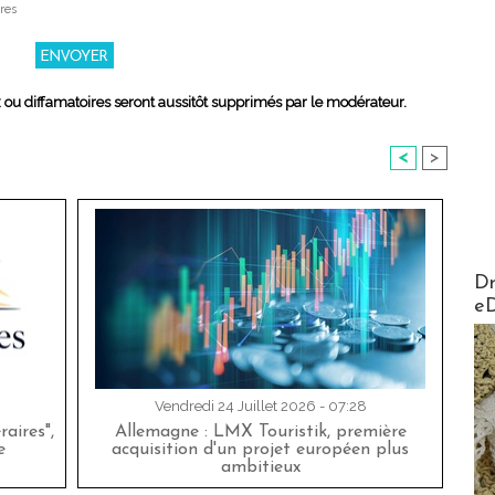
res
x ou diffamatoires seront aussitôt supprimés par le modérateur.
<
>
AirMa
Dr
e
Vendredi 24 Juillet 2026 - 07:28
aires",
Allemagne : LMX Touristik, première
e
acquisition d'un projet européen plus
ambitieux