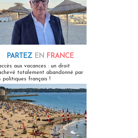
PARTEZ
EN
FRANCE
 en France
accès aux vacances : un droit
achevé totalement abandonné par
s politiques français !