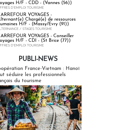
oyages H/F - CDD - (Vannes (56))
FFRES D'EMPLOI TOURISME
CARREFOUR VOYAGES -
lternant(e) Chargé(e) de ressources
umaines H/F - (Massy/Evry (91))
LTERNANCE / STAGES TOURISME
ARREFOUR VOYAGES - Conseiller
oyages H/F - CDI - (St Brice (77))
FFRES D'EMPLOI TOURISME
PUBLI-NEWS
ews
opération France-Vietnam : Hanoï
ut séduire les professionnels
ançais du tourisme