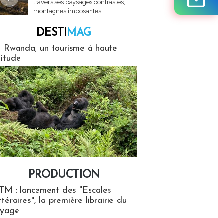
travers ses paysages contrastés,
montagnes imposantes,...
DESTI
MAG
MAG
 Rwanda, un tourisme à haute
titude
PRODUCTION
ion
TM : lancement des "Escales
ttéraires", la première librairie du
oyage