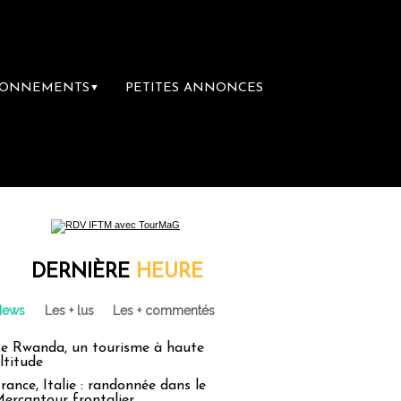
BONNEMENTS
PETITES ANNONCES
▼
DERNIÈRE
HEURE
News
Les + lus
Les + commentés
e Rwanda, un tourisme à haute
ltitude
rance, Italie : randonnée dans le
ercantour frontalier