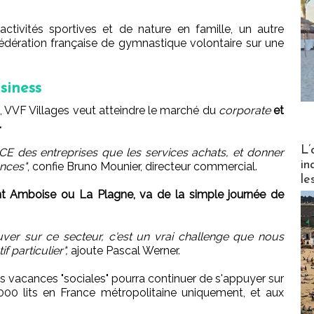
tivités sportives et de nature en famille, un autre
édération française de gymnastique volontaire sur une
siness
 VVF Villages veut atteindre le marché du
corporate
et
.
Partez
L’
CE des entreprises que les services achats, et donner
in
ances"
, confie Bruno Mounier, directeur commercial.
le
dont Amboise ou La Plagne, va de la simple journée de
ver sur ce secteur, c'est un vrai challenge que nous
 particulier",
ajoute Pascal Werner.
s vacances "sociales" pourra continuer de s'appuyer sur
 000 lits en France métropolitaine uniquement, et aux