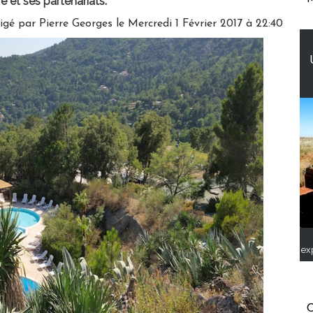
re et ses partenariats.
igé par
Pierre Georges
le Mercredi 1 Février 2017 à 22:40
ex
C