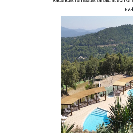
vacances familiales rafraîchit son off
Réd