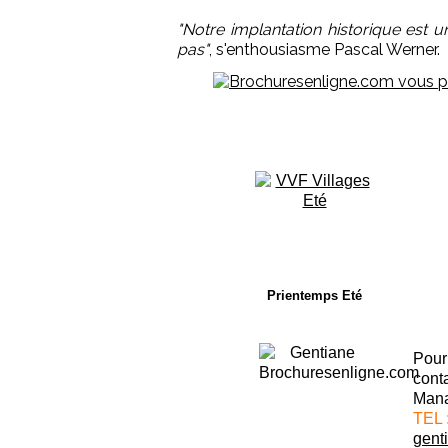
"Notre implantation historique est 
pas"
, s'enthousiasme Pascal Werner.
Prientemps Eté
Pour 
cont
Mana
TEL 
gent