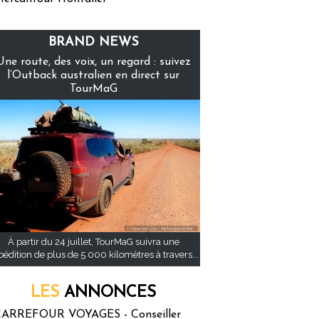
BRAND NEWS
Une route, des voix, un regard : suivez
l’Outback australien en direct sur
TourMaG
À partir du 24 juillet, TourMaG suivra une
pédition de plus de 5 000 kilomètres à travers...
LES
ANNONCES
ARREFOUR VOYAGES - Conseiller