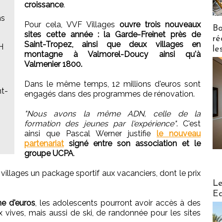
croissance
.
ns
Pour cela, VVF Villages
ouvre trois nouveaux
Bo
sites cette année : la Garde-Freinet près de
ré
Saint-Tropez, ainsi que deux villages en
H
le
montagne à Valmorel-Doucy ainsi qu'à
Valmenier 1800.
Dans le même temps, 12 millions d'euros sont
t-
engagés dans des programmes de rénovation.
"Nous avons la même ADN, celle de la
formation des jeunes par l'expérience"
. C'est
ainsi que Pascal Werner justifie
le nouveau
partenariat
signé entre son association et le
groupe UCPA
.
 villages un package sportif aux vacanciers, dont le prix
Distribu
Le
Ed
ne d'euros
, les adolescents pourront avoir accès à des
 vives, mais aussi de ski, de randonnée pour les sites