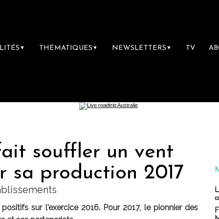
LITÉS
THÉMATIQUES
NEWSLETTERS
TV
A
▼
▼
▼
ait souffler un vent
r sa production 2017
ablissements
L
a
ositifs sur l'exercice 2016. Pour 2017, le pionnier des
F
M