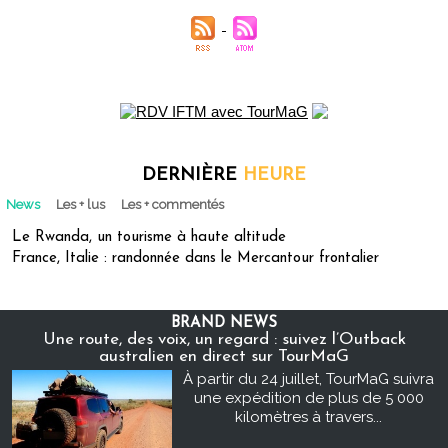
DERNIÈRE
HEURE
News
Les + lus
Les + commentés
Le Rwanda, un tourisme à haute altitude
France, Italie : randonnée dans le Mercantour frontalier
BRAND NEWS
Une route, des voix, un regard : suivez l’Outback
australien en direct sur TourMaG
À partir du 24 juillet, TourMaG suivra
une expédition de plus de 5 000
kilomètres à travers...