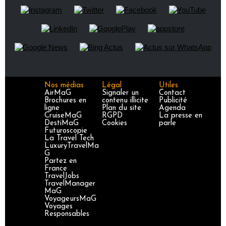
Nos médias
Légal
Utiles
AirMaG
Signaler un
Contact
Brochures en
contenu illicite
Publicité
ligne
Plan du site
Agenda
CruiseMaG
RGPD
La presse en
DestiMaG
Cookies
parle
Futuroscopie
La Travel Tech
LuxuryTravelMa
G
Partez en
France
TravelJobs
TravelManager
MaG
VoyageursMaG
Voyages
Responsables