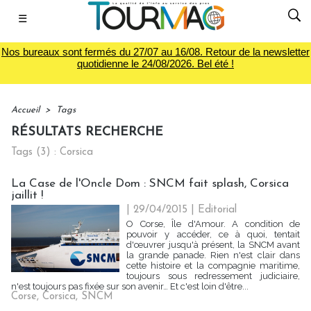
☰
Nos bureaux sont fermés du 27/07 au 16/08. Retour de la newsletter
quotidienne le 24/08/2026. Bel été !
Accueil
>
Tags
RÉSULTATS RECHERCHE
Tags (3) : Corsica
La Case de l'Oncle Dom : SNCM fait splash, Corsica
jaillit !
| 29/04/2015
|
Editorial
O Corse, Île d'Amour. A condition de
pouvoir y accéder, ce à quoi, tentait
d'œuvrer jusqu'à présent, la SNCM avant
la grande panade. Rien n'est clair dans
cette histoire et la compagnie maritime,
toujours sous redressement judiciaire,
n'est toujours pas fixée sur son avenir… Et c'est loin d'être...
Corse
,
Corsica
,
SNCM