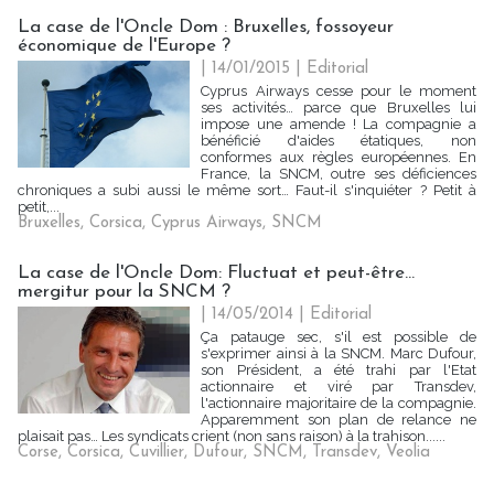
La case de l'Oncle Dom : Bruxelles, fossoyeur
économique de l'Europe ?
| 14/01/2015
|
Editorial
Cyprus Airways cesse pour le moment
ses activités… parce que Bruxelles lui
impose une amende ! La compagnie a
bénéficié d'aides étatiques, non
conformes aux règles européennes. En
France, la SNCM, outre ses déficiences
chroniques a subi aussi le même sort… Faut-il s'inquiéter ? Petit à
petit,...
Bruxelles
,
Corsica
,
Cyprus Airways
,
SNCM
La case de l'Oncle Dom: Fluctuat et peut-être...
mergitur pour la SNCM ?
| 14/05/2014
|
Editorial
Ça patauge sec, s'il est possible de
s'exprimer ainsi à la SNCM. Marc Dufour,
son Président, a été trahi par l'Etat
actionnaire et viré par Transdev,
l'actionnaire majoritaire de la compagnie.
Apparemment son plan de relance ne
plaisait pas… Les syndicats crient (non sans raison) à la trahison......
Corse
,
Corsica
,
Cuvillier
,
Dufour
,
SNCM
,
Transdev
,
Veolia