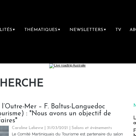
LITÉS
THÉMATIQUES
NEWSLETTERS
TV
A
▼
▼
▼
CHERCHE
 l’Outre-Mer – F. Baltus-Languedoc
urisme) : "Nous avons un objectif de
L
faires"
a
Caroline Lelievre
| 31/03/2021
|
Salons et événements
F
Le Comité Martiniquais du Tourisme est partenaire du salon
M