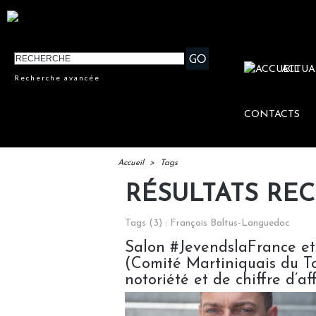
ACTUA
Recherche avancée
CONTACTS
Accueil
>
Tags
RÉSULTATS RE
Tags (3) : François Baltus-Languedoc
Salon #JevendslaFrance et
(Comité Martiniquais du To
notoriété et de chiffre d’af