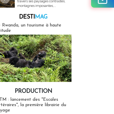
travers ses paysages contrastés,
montagnes imposantes,...
DESTI
MAG
MAG
 Rwanda, un tourisme à haute
titude
PRODUCTION
ion
TM : lancement des "Escales
ttéraires", la première librairie du
oyage