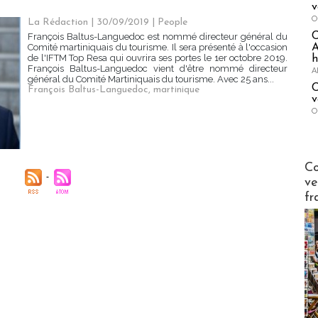
v
O
La Rédaction
| 30/09/2019
|
People
François Baltus-Languedoc est nommé directeur général du
A
Comité martiniquais du tourisme. Il sera présenté à l'occasion
de l'IFTM Top Resa qui ouvrira ses portes le 1er octobre 2019.
h
François Baltus-Languedoc vient d'être nommé directeur
A
général du Comité Martiniquais du tourisme. Avec 25 ans...
C
François Baltus-Languedoc
,
martinique
v
O
Publi-n
Co
ve
fr