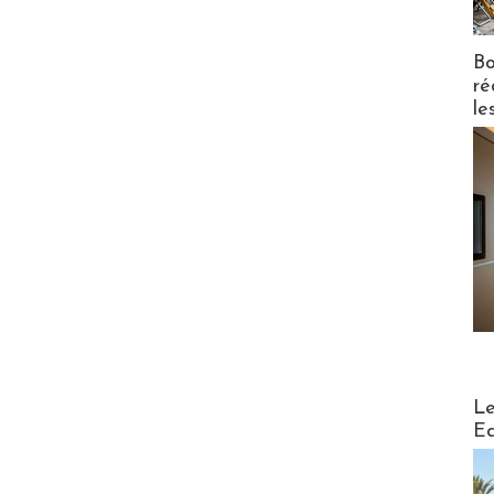
Bo
ré
le
Distribu
Le
Ed