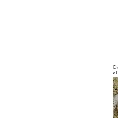
AirMa
Dr
e