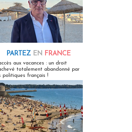
PARTEZ
EN
FRANCE
 en France
accès aux vacances : un droit
achevé totalement abandonné par
s politiques français !