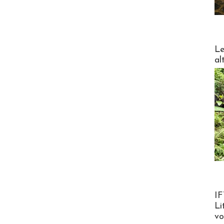
DESTI
Le
al
Product
IF
Li
v