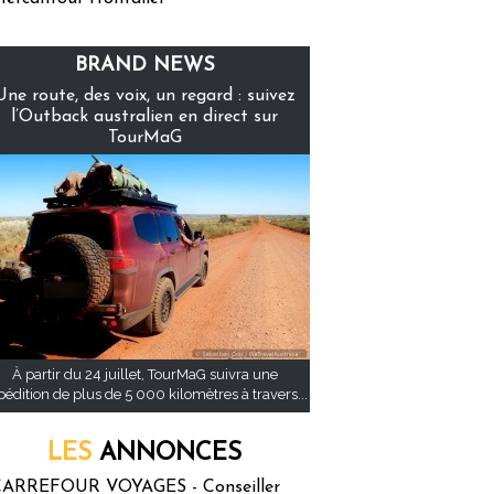
BRAND NEWS
Une route, des voix, un regard : suivez
l’Outback australien en direct sur
TourMaG
À partir du 24 juillet, TourMaG suivra une
pédition de plus de 5 000 kilomètres à travers...
LES
ANNONCES
ARREFOUR VOYAGES - Conseiller