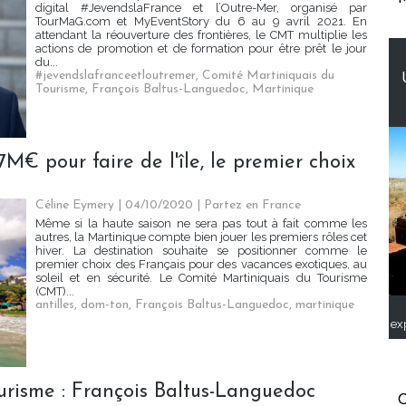
digital #JevendslaFrance et l’Outre-Mer, organisé par
TourMaG.com et MyEventStory du 6 au 9 avril 2021. En
attendant la réouverture des frontières, le CMT multiplie les
actions de promotion et de formation pour être prêt le jour
du...
#jevendslafranceetloutremer
,
Comité Martiniquais du
Tourisme
,
François Baltus-Languedoc
,
Martinique
M€ pour faire de l'île, le premier choix
Céline Eymery
| 04/10/2020
|
Partez en France
Même si la haute saison ne sera pas tout à fait comme les
autres, la Martinique compte bien jouer les premiers rôles cet
hiver. La destination souhaite se positionner comme le
premier choix des Français pour des vacances exotiques, au
soleil et en sécurité. Le Comité Martiniquais du Tourisme
(CMT)...
antilles
,
dom-ton
,
François Baltus-Languedoc
,
martinique
ex
urisme : François Baltus-Languedoc
C