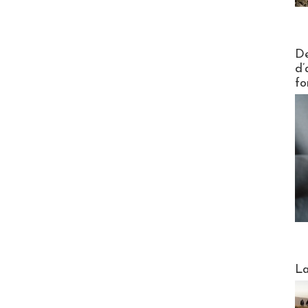
Actus V
De
d’
fo
Webinai
La