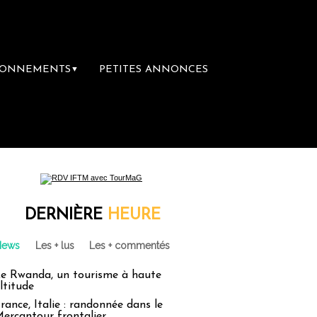
BONNEMENTS
PETITES ANNONCES
▼
DERNIÈRE
HEURE
News
Les + lus
Les + commentés
e Rwanda, un tourisme à haute
ltitude
rance, Italie : randonnée dans le
ercantour frontalier