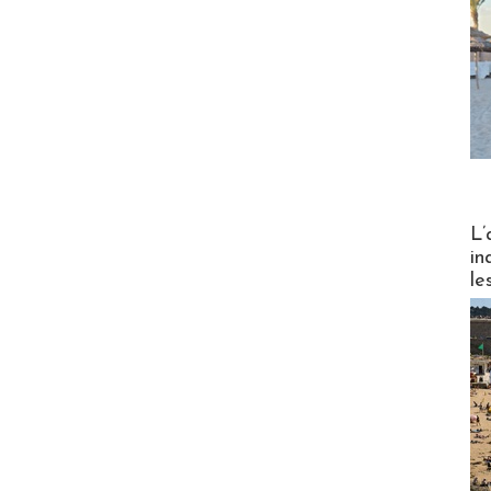
Partez
L’
in
le