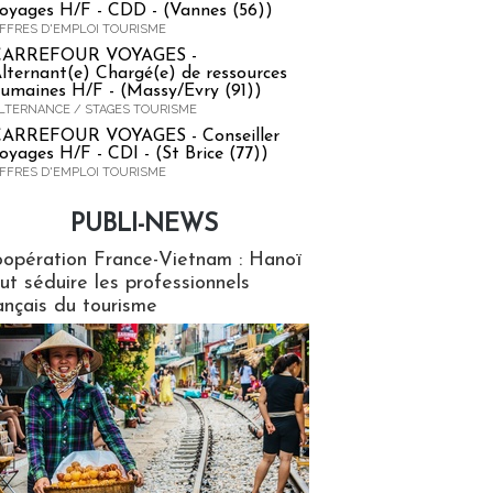
oyages H/F - CDD - (Vannes (56))
FFRES D'EMPLOI TOURISME
CARREFOUR VOYAGES -
lternant(e) Chargé(e) de ressources
umaines H/F - (Massy/Evry (91))
LTERNANCE / STAGES TOURISME
ARREFOUR VOYAGES - Conseiller
oyages H/F - CDI - (St Brice (77))
FFRES D'EMPLOI TOURISME
PUBLI-NEWS
ews
opération France-Vietnam : Hanoï
ut séduire les professionnels
ançais du tourisme