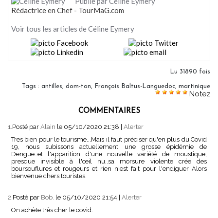
Publié par Céline Eymery
Rédactrice en Chef - TourMaG.com
Voir tous les articles de Céline Eymery
Lu 31890 fois
Tags
:
antilles
,
dom-ton
,
François Baltus-Languedoc
,
martinique
Notez
COMMENTAIRES
1.
Posté par
Alain
le 05/10/2020 21:38
|
Alerter
Tres bien pour le tourisme...Mais il faut préciser qu'en plus du Covid
19, nous subissons actuellement une grosse épidémie de
Dengue..et l'apparition d'une nouvelle variété de moustique,
presque invisible à l'œil nu..sa morsure violente crée des
boursouflures et rougeurs et rien n'est fait pour l'endiguer Alors
bienvenue chers touristes.
2.
Posté par
Bob.
le 05/10/2020 21:54
|
Alerter
On achète très cher le covid.