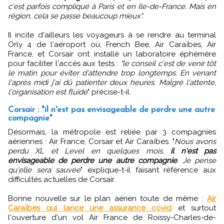
c'est parfois compliqué à Paris et en Ile-de-France. Mais en
région, cela se passe beaucoup mieux".
Il incite d'ailleurs les voyageurs à se rendre au terminal
Orly 4 de l'aéroport où, French Bee, Air Caraïbes, Air
France, et Corsair ont installé un laboratoire éphémère
pour faciliter l'accès aux tests :
"le conseil c'est de venir tôt
le matin pour éviter d'attendre trop longtemps. En venant
l'après midi j'ai dû patienter deux heures. Malgré l'attente,
l'organisation est fluide
" précise-t-il.
Corsair : "il n'est pas envisageable de perdre une autre
compagnie"
Désormais, la métropole est reliée par 3 compagnies
aériennes : Air France, Corsair et Air Caraïbes. "
Nous avons
perdu XL et Level en quelques mois,
il n'est pas
envisageable de perdre une autre compagnie
. Je pense
qu'elle sera sauvée
" explique-t-il faisant référence aux
difficultés actuelles de Corsair.
Bonne nouvelle sur le plan aérien toute de même :
Air
Caraïbes qui lance une assurance covid
et surtout
l'ouverture d'un vol Air France de Roissy-Charles-de-