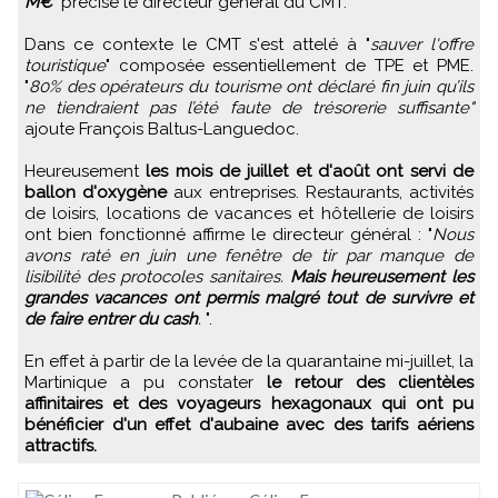
M€
" précise le directeur général du CMT.
Dans ce contexte le CMT s'est attelé à "
sauver l'offre
touristique
" composée essentiellement de TPE et PME.
"
80% des opérateurs du tourisme ont déclaré fin juin qu’ils
ne tiendraient pas l’été faute de trésorerie suffisante"
ajoute François Baltus-Languedoc.
Heureusement
les mois de juillet et d'août ont servi de
ballon d'oxygène
aux entreprises. Restaurants, activités
de loisirs, locations de vacances et hôtellerie de loisirs
ont bien fonctionné affirme le directeur général : "
Nous
avons raté en juin une fenêtre de tir par manque de
lisibilité des protocoles sanitaires.
Mais heureusement les
grandes vacances ont permis malgré tout de survivre et
de faire entrer du cash
.
".
En effet à partir de la levée de la quarantaine mi-juillet, la
Martinique a pu constater
le retour des clientèles
affinitaires et des voyageurs hexagonaux qui ont pu
bénéficier d'un effet d'aubaine avec des tarifs aériens
attractifs.