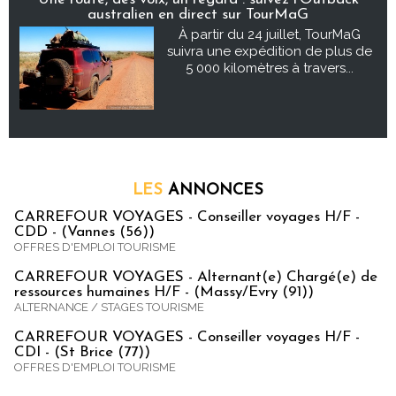
australien en direct sur TourMaG
À partir du 24 juillet, TourMaG
suivra une expédition de plus de
5 000 kilomètres à travers...
LES
ANNONCES
CARREFOUR VOYAGES - Conseiller voyages H/F -
CDD - (Vannes (56))
OFFRES D'EMPLOI TOURISME
CARREFOUR VOYAGES - Alternant(e) Chargé(e) de
ressources humaines H/F - (Massy/Evry (91))
ALTERNANCE / STAGES TOURISME
CARREFOUR VOYAGES - Conseiller voyages H/F -
CDI - (St Brice (77))
OFFRES D'EMPLOI TOURISME