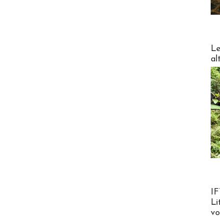
DESTI
Le
al
Product
IF
Li
v