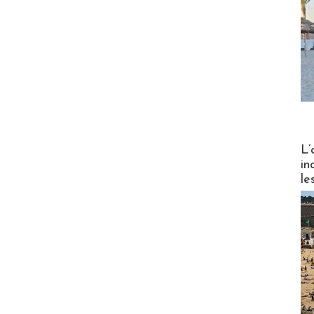
Partez
L’
in
le