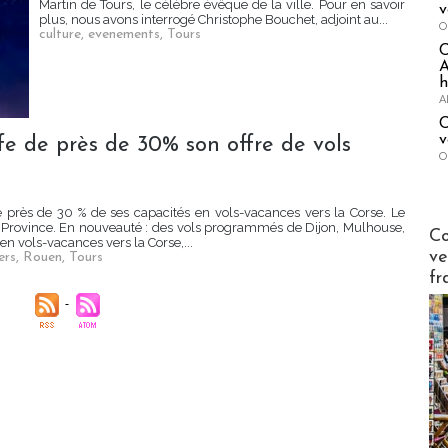
Martin de Tours, le célèbre évêque de la ville. Pour en savoir
v
plus, nous avons interrogé Christophe Bouchet, adjoint au...
O
culture
,
evenements
,
Tours
A
h
A
C
v
fe de près de 30% son offre de vols
O
près de 30 % de ses capacités en vols-vacances vers la Corse. Le
de Province. En nouveauté : des vols programmés de Dijon, Mulhouse,
Publi-n
Co
en vols-vacances vers la Corse,...
ve
ers
,
Rouen
,
Tours
fr