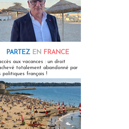
PARTEZ
EN
FRANCE
 en France
accès aux vacances : un droit
achevé totalement abandonné par
s politiques français !