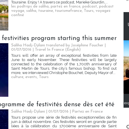
Touraine. Enjoy ! A travers ce podcast, Marieke Gourdin,...
les podtrips de saliha
,
partez en france
,
podcast
,
podcast
voyage
,
saliha
,
touraine
,
tourismefrance
,
Tours
,
voyagez
confiné
 festivities program starting this summer
Saliha Hadj-Djilani translated by Joséphine Foucher |
01/07/2016
|
Travel In France (English)
Tours will offer an array of exceptional festivities from late
June to early November. These festivities will be largely
connected to the celebration of the 1,700th anniversary of
Saint Martin de Tours, the city’s famous bishop. To find out
more, we interviewed Christophe Bouchet, Deputy Mayor of...
culture
,
events
,
Tours
ex
rogramme de festivités dense dès cet été
Saliha Hadj-Djilani | 01/07/2016
|
Partez en France
Tours propose une série de festivités exceptionnelles de fin
juin à début novembre. Ces festivités seront en grande partie
liées à la célébration du 1700ème anniversaire de Saint
C