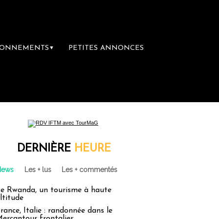
BONNEMENTS
PETITES ANNONCES
▼
DERNIÈRE
HEURE
News
Les + lus
Les + commentés
e Rwanda, un tourisme à haute
ltitude
rance, Italie : randonnée dans le
ercantour frontalier