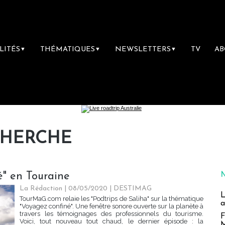
LITÉS
THÉMATIQUES
NEWSLETTERS
TV
A
▼
▼
▼
CHERCHE
é" en Touraine
La Rédaction | 08/05/2020
|
DESTIMAG
L
TourMaG.com relaie les "Podtrips de Saliha" sur la thématique
a
"Voyagez confiné". Une fenêtre sonore ouverte sur la planète à
travers les témoignages des professionnels du tourisme.
F
Voici, tout nouveau tout chaud, le dernier épisode : la
M