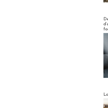
Actus V
De
d’
fo
Webinai
La