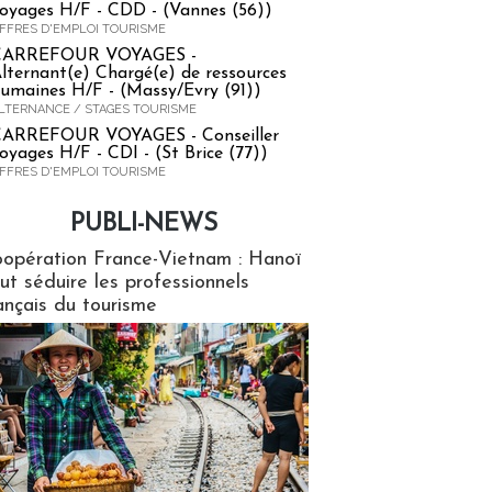
oyages H/F - CDD - (Vannes (56))
FFRES D'EMPLOI TOURISME
CARREFOUR VOYAGES -
lternant(e) Chargé(e) de ressources
umaines H/F - (Massy/Evry (91))
LTERNANCE / STAGES TOURISME
ARREFOUR VOYAGES - Conseiller
oyages H/F - CDI - (St Brice (77))
FFRES D'EMPLOI TOURISME
PUBLI-NEWS
ews
opération France-Vietnam : Hanoï
ut séduire les professionnels
ançais du tourisme