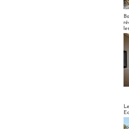
Bo
ré
le
Distribu
Le
Ed