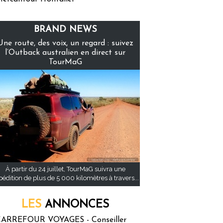
BRAND NEWS
Une route, des voix, un regard : suivez
l’Outback australien en direct sur
TourMaG
À partir du 24 juillet, TourMaG suivra une
pédition de plus de 5 000 kilomètres à travers...
LES
ANNONCES
ARREFOUR VOYAGES - Conseiller