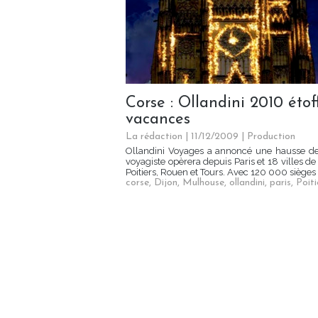
Corse : Ollandini 2010 étof
vacances
La rédaction | 11/12/2009
|
Production
Ollandini Voyages a annoncé une hausse de 
voyagiste opèrera depuis Paris et 18 villes 
Poitiers, Rouen et Tours. Avec 120 000 sièges 
corse
,
Dijon
,
Mulhouse
,
ollandini
,
paris
,
Poiti