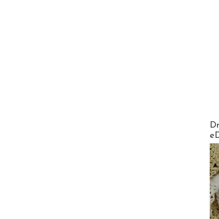
AirMa
Dr
e