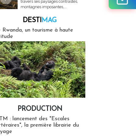
travers ses paysages contrastés,
montagnes imposantes,...
DESTI
MAG
MAG
 Rwanda, un tourisme à haute
titude
PRODUCTION
ion
TM : lancement des "Escales
ttéraires", la première librairie du
oyage