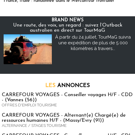
France, Italie : randonnée dans le Mercantour frontalier
BRAND NEWS
Une route, des voix, un regard : suivez l’Outback
australien en direct sur TourMaG
À partir du 24 juillet, TourMaG suivra
une expédition de plus de 5 000
kilomètres à travers...
LES
ANNONCES
CARREFOUR VOYAGES - Conseiller voyages H/F - CDD
- (Vannes (56))
OFFRES D'EMPLOI TOURISME
CARREFOUR VOYAGES - Alternant(e) Chargé(e) de
ressources humaines H/F - (Massy/Evry (91))
ALTERNANCE / STAGES TOURISME