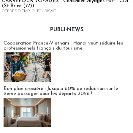
CARREFOUR VOYAGES - Conseiller voyages H/F - CDI -
(St Brice (77))
OFFRES D'EMPLOI TOURISME
PUBLI-NEWS
Publi-news
Coopération France-Vietnam : Hanoï veut séduire les
professionnels français du tourisme
Bon plan croisière : Jusqu'à 60% de réduction sur le
2ème passager pour les départs 2026 !