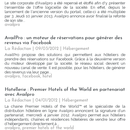
Le site corporate d'Availpro a été repensé et étoffé afin d'y présenter
l'ensemble de l'offre logicielle de la société. En effet, depuis le
lancement de l'ancienne version du portail, celle-ci a été multipliée
par 3. Jeudi 10 janvier 2013, Availpro annonce avoir finalisé la refonte
de son site...
availpro
AvailPro : un moteur de réservations pour générer des
revenus via Facebook
La Rédaction
| 09/03/2012
|
Hébergement
AvailPro propose des solutions qui permettent aux hôteliers de
prendre des réservations sur Facebook. Grâce à la deuxième version
du moteur développé par la société, le réseau social devient un
nouveau canal de vente. Il est possible, pour les hôteliers, de générer
des revenus via leur page...
availpro
,
facebook
,
hotel
Hotellerie : Premier Hotels of the World en partenariat
avec Availpro
La Rédaction
| 04/01/2012
|
Hébergement
La chaine Premier Hotels of the World™ et le spécialiste de la
distribution hôtelière en ligne Availpro annoncent la signature d’un
partenariat, mercredi 4 janvier 2012. Availpro permet aux hôteliers
indépendants, chaînes et résidences hôtelières de vendre leur offre
d’hébergement directement à...
availpro
,
premier hotels of the world