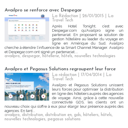
Availpro se renforce avec Despegar
La Rédaction | 26/01/2015
|
La
Travel Tech
Après Hotel Tonight, c’est avec
Despegar.com qu’Availpro signe un
partenariat. En proposant sa solution de
gestion hôtelière au leader du voyage en
ligne en Amérique du Sud, Availpro
cherche à étendre l’influence de sa Smart Channel Manager. Availpro
et Despegar.com ont signé un partenariat....
availpro
,
despegar
,
hôtellerie
,
hôtels
,
nouvelles technologies
Availpro et Pegasus Solutions regroupent leur force
La rédaction | 17/04/2014
|
La
Travel Tech
Availpro et Pegasus Solutions unissent
leurs forces pour optimiser la distribution
en ligne des hôteliers auprès des agences
de voyage. Ainsi, grâce à cette nouvelle
connectivité GDS, les clients ont un
nouveau choix qui s’offre à eux pour élargir leur présence auprès des
agences. En tant...
availpro
,
distribution
,
distribution en
,
gds
,
hôteliers
,
hôtels
,
nouvelles technologies
,
pegasus solutions