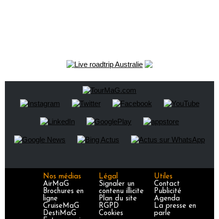
Nos médias
Légal
Utiles
AirMaG
Signaler un
Contact
Brochures en
contenu illicite
Publicité
ligne
Plan du site
Agenda
CruiseMaG
RGPD
La presse en
DestiMaG
Cookies
parle