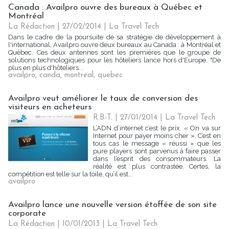
Canada : Availpro ouvre des bureaux à Québec et
Montréal
La Rédaction
| 27/02/2014
|
La Travel Tech
Dans le cadre de la poursuite de sa stratégie de développement à
l'international, Availpro ouvre deux bureaux au Canada : à Montréal et
Québec. Ces deux antennes sont les premières que le groupe de
solutions technologiques pour les hôteliers lance hors d'Europe. "De
plus en plus d'hôteliers...
availpro
,
canda
,
montreal
,
quebec
Availpro veut améliorer le taux de conversion des
visiteurs en acheteurs
R.B-T. | 27/01/2014
|
La Travel Tech
L’ADN d’internet c’est le prix. « On va sur
Internet pour payer moins cher ». C’est en
tous cas le message « réussi » que les
pure players sont parvenus à faire passer
dans l’esprit des consommateurs. La
réalité est plus contrastée. Certes, la
compétition est telle sur la toile, qu’il est...
availpro
Availpro lance une nouvelle version étoffée de son site
corporate
La Rédaction
| 10/01/2013
|
La Travel Tech