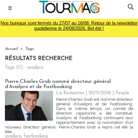
☰
Nos bureaux sont fermés du 27/07 au 16/08. Retour de la newsletter
quotidienne le 24/08/2026. Bel été !
Accueil
>
Tags
RÉSULTATS RECHERCHE
Tags (11) : availpro
Pierre-Charles Grob nommé directeur général
d’Availpro et de Fastbooking
La Rédaction
| 20/11/2018
|
People
Pierre-Charles Grob est nommé directeur
général d’Availpro et de Fastbooking.
Dans le même temps, un comité de
direction rapproché a été constitué.
Availpro et Fastbooking continuent leur
rapprochement avec la nomination d’un
nouveau directeur général. Pierre-Charles Grob a repris cet été la
tête...
availpro
,
fastbooking