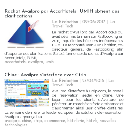
Rachat Availpro par AccorHotels : UMIH obtient des
clarifications
La Rédaction
| 09/06/2017
|
La
Travel Tech
Le rachat d'Availpro par AccorHotels qui
avait déjà mis la main sur Fastbooking en
2015 inquiète les hôteliers indépendants.
L'UMIH a rencontré Jean-Luc Chrétien, co-
directeur général de Fastbooking afin
d'apporter des clarifications. Suite à l’annonce du rachat d’Availpro par
AccorHotels, l'UMIH...
accorhotels
,
availpro
,
umih
Chine : Availpro s'interface avec Ctrip
La Rédaction | 27/04/2015
|
La
Travel Tech
Availpro s’interface à Ctrip.com, le portail
de réservation leader en Chine. Une
façon, pour les clients d’Availpro, de
pénétrer un marché en forte croissance et
d’augmenter ainsi leur chiffre d’affaires.
La semaine dernière, le leader européen de solutions d’e-réservation,
Availpro, annonçait sa...
availpro
,
chine
,
ctrip
,
ecommerce
,
hôtellerie
,
hôtels
,
nouvelles
technologies