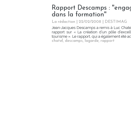
Rapport Descamps : ''engag
dans la formation''
La rédaction | 22/02/2008
|
DESTIMAG
Jean-Jacques Descamps a remis à Luc Chatel
rapport sur « La création d’un pôle d’excel
tourisme ». Le rapport, qui a également été a
chatel
,
descamps
,
lagarde
,
rapport