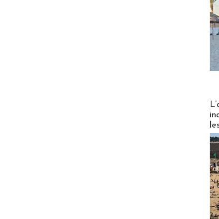
Partez
L’
in
le