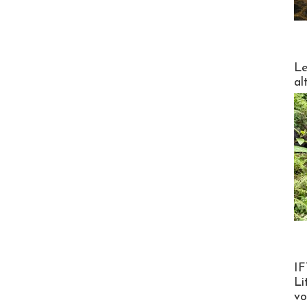
DESTI
Le
al
Product
IF
Li
v