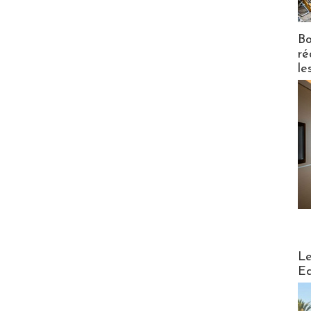
Bo
ré
le
Distribu
Le
Ed