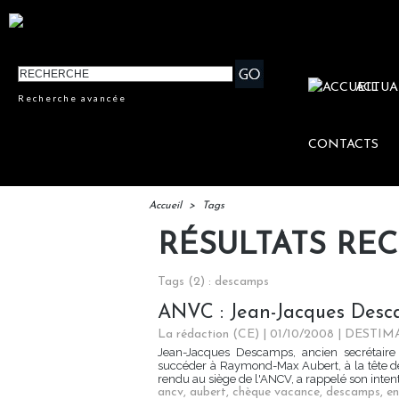
ACTUA
Recherche avancée
CONTACTS
Accueil
>
Tags
RÉSULTATS RE
Tags (2) : descamps
ANVC : Jean-Jacques Desc
La rédaction (CE) | 01/10/2008
|
DESTIM
Jean-Jacques Descamps, ancien secrétaire 
succéder à Raymond-Max Aubert, à la tête de
rendu au siège de l'ANCV, a rappelé son intentio
ancv
,
aubert
,
chèque vacance
,
descamps
,
en