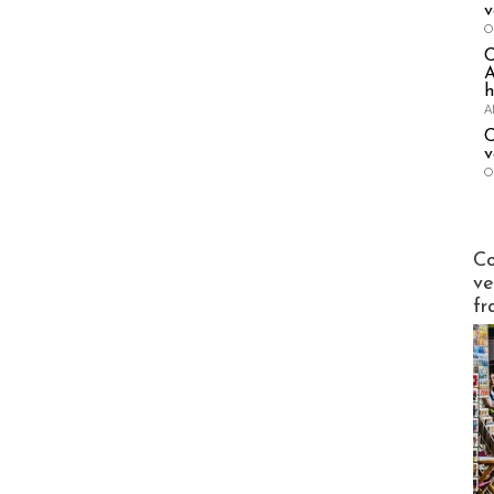
v
O
A
h
A
C
v
O
Publi-n
Co
ve
fr