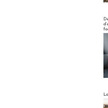
Actus V
De
d’
fo
Webinai
La