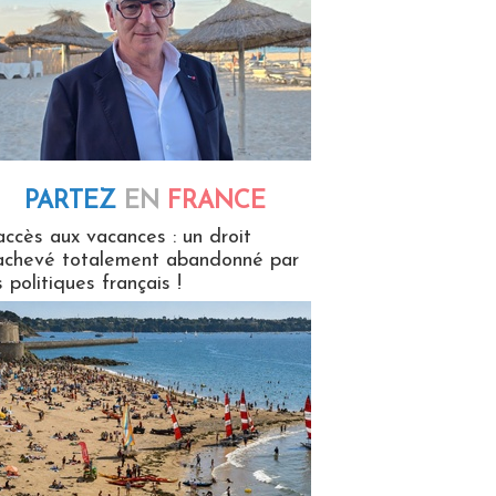
PARTEZ
EN
FRANCE
 en France
accès aux vacances : un droit
achevé totalement abandonné par
s politiques français !