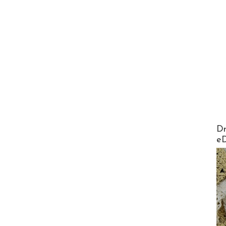
AirMa
Dr
e