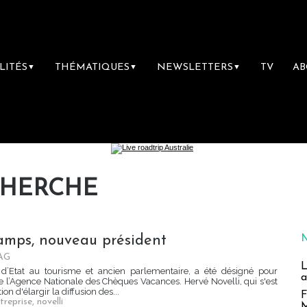
LITÉS
THÉMATIQUES
NEWSLETTERS
TV
A
▼
▼
▼
CHERCHE
amps, nouveau président
AG
L
d’Etat au tourisme et ancien parlementaire, a été désigné pour
a
 l’Agence Nationale des Chèques Vacances. Hervé Novelli, qui s'est
n d'élargir la diffusion des...
F
treprise
,
novelli
M