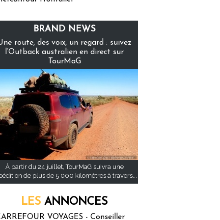
BRAND NEWS
Une route, des voix, un regard : suivez
l’Outback australien en direct sur
TourMaG
À partir du 24 juillet, TourMaG suivra une
pédition de plus de 5 000 kilomètres à travers...
LES
ANNONCES
ARREFOUR VOYAGES - Conseiller