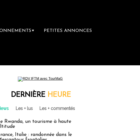
BONNEMENTS
PETITES ANNONCES
▼
DERNIÈRE
HEURE
News
Les + lus
Les + commentés
e Rwanda, un tourisme à haute
ltitude
rance, Italie : randonnée dans le
ercantour frontalier