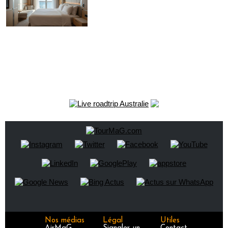
Nos médias
Légal
Utiles