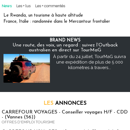
News
Les + lus
Les + commentés
Le Rwanda, un tourisme à haute altitude
France, Italie : randonnée dans le Mercantour frontalier
BRAND NEWS
Une route, des voix, un regard : suivez l’Outback
australien en direct sur TourMaG
À partir du 24 juillet, TourMaG suivra
une expédition de plus de 5 000
kilomètres à travers...
LES
ANNONCES
CARREFOUR VOYAGES - Conseiller voyages H/F - CDD
- (Vannes (56))
OFFRES D'EMPLOI TOURISME