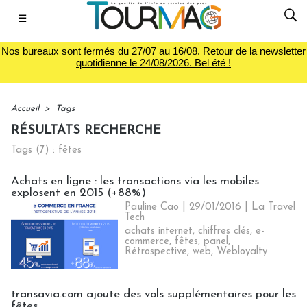
☰
Nos bureaux sont fermés du 27/07 au 16/08. Retour de la newsletter
quotidienne le 24/08/2026. Bel été !
Accueil
>
Tags
RÉSULTATS RECHERCHE
Tags (7) : fêtes
Achats en ligne : les transactions via les mobiles
explosent en 2015 (+88%)
Pauline Cao | 29/01/2016
|
La Travel
Tech
achats internet
,
chiffres clés
,
e-
commerce
,
fêtes
,
panel
,
Rétrospective
,
web
,
Webloyalty
transavia.com ajoute des vols supplémentaires pour les
fêtes