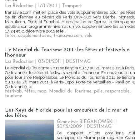
La Rédaction
| 17/11/2011
|
Transport
transavia.com met en place des vols supplémentaires pour les fêtes
de fin d’année au départ de Paris Orly-Sud vers Djerba, Monastir,
Marrakech, Porto et Funchal. A destination de Djerba, la compagnie
ajoute à son programme hivernal un vol supplémentaire les samedis
17, 24 et 31 décembre 2011 et le...
fêtes
,
supplémentaires
,
transavia.com
,
vols
Le Mondial du Tourisme 2011 : les fêtes et festivals à
l'honneur
La Rédaction | 03/01/2011
|
DESTIMAG
Le Mondial du Tourisme 2011 se tiendra du 17 au 20 mars 2011 à Paris.
Cette année, les fêtes et festivals seront à l'honneur. En nouveauté : un
pôle Tourisme Responsable. Le Mondial du Tourisme 2011 se tiendra
du 17 au 20 mars 2011, à Paris-Expo, Porte de Versailles – Pavillon 4.
Cette année, le...
festivals
,
fêtes
,
map
,
Mondial du Tourisme
,
pôle
,
responsable
,
tourisme
Les Keys de Floride, pour les amoureux de la mer et
des fêtes
Geneviève BIEGANOWSKI |
20/12/2009
|
DESTIMAG
Ce chapelet d’îlots coralliens qui
s’échappe de Miami pour regarder Cuba