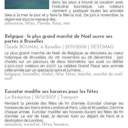
dans les yeux a trouvé sa vocation avec
l’industrie touristique. Les visiteurs
viennent y pratiquer toutes les activités
liées à la mer le jour, et y faire la fête la nuit. De juin à novembre, la
région est sous la menace des...
amoureux
,
fêtes
,
Floride
,
Keys
,
mer
Belgique : le plus grand marché de Noël ouvre ses
portes à Bruxelles
Claude BOUMAL à Burxelles | 27/11/2008
|
DESTIMAG
Le plus grand marché de Noël de Belgique se déroulera au cœur
historique de Bruxelles, du 28 novembre au 28 décembre : 340
chalets sur un parcours de deux kilomètres, qui avait vu défiler
2.500.000 visiteurs en 2007. La célèbre Grand Place sera animée
cette année par un spectacle sons et lumière,...
belgique
,
burxelles
,
chalet
,
fête
,
fêtes
,
marché
,
marché de noël
,
noël
Eurostar modifie ses horaires pour les fêtes
La Rédaction
| 18/12/2007
|
Transport
Pendant la période des fêtes de fin d'année, Eurostar change les
horaires de ses trains entre Londres et Paris, Lille et Bruxelles. Comme
chaque année, Eurostar modifie ses horaires durant les fêtes de fin
d’année. Le soir de Noël, le dernier train au départ de Paris et à
destination de Londres...
amadeus
,
eurostar
,
fêtes
,
horaires