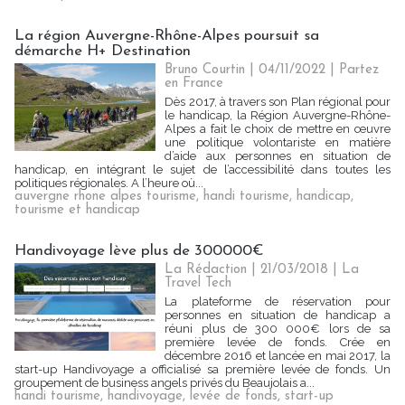
La région Auvergne-Rhône-Alpes poursuit sa
démarche H+ Destination
Bruno Courtin
| 04/11/2022
|
Partez
en France
Dès 2017, à travers son Plan régional pour
le handicap, la Région Auvergne-Rhône-
Alpes a fait le choix de mettre en œuvre
une politique volontariste en matière
d’aide aux personnes en situation de
handicap, en intégrant le sujet de l’accessibilité dans toutes les
politiques régionales. A l’heure où...
auvergne rhone alpes tourisme
,
handi tourisme
,
handicap
,
tourisme et handicap
Handivoyage lève plus de 300000€
La Rédaction
| 21/03/2018
|
La
Travel Tech
La plateforme de réservation pour
personnes en situation de handicap a
réuni plus de 300 000€ lors de sa
première levée de fonds. Crée en
décembre 2016 et lancée en mai 2017, la
start-up Handivoyage a officialisé sa première levée de fonds. Un
groupement de business angels privés du Beaujolais a...
handi tourisme
,
handivoyage
,
levée de fonds
,
start-up