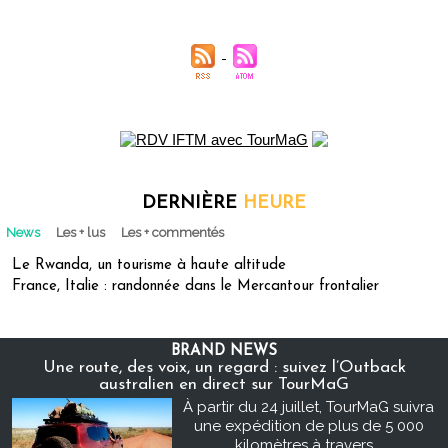
DERNIÈRE
HEURE
News
Les + lus
Les + commentés
Le Rwanda, un tourisme à haute altitude
France, Italie : randonnée dans le Mercantour frontalier
BRAND NEWS
Une route, des voix, un regard : suivez l’Outback
australien en direct sur TourMaG
À partir du 24 juillet, TourMaG suivra
une expédition de plus de 5 000
kilomètres à travers...