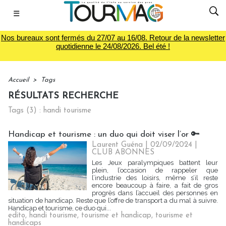
☰
Nos bureaux sont fermés du 27/07 au 16/08. Retour de la newsletter
quotidienne le 24/08/2026. Bel été !
Accueil
>
Tags
RÉSULTATS RECHERCHE
Tags (3) : handi tourisme
Handicap et tourisme : un duo qui doit viser l’or 🔑
Laurent Guéna
| 02/09/2024
|
CLUB ABONNES
Les Jeux paralympiques battent leur
plein, l’occasion de rappeler que
l’industrie des loisirs, même s’il reste
encore beaucoup à faire, a fait de gros
progrès dans l’accueil des personnes en
situation de handicap. Reste que l’offre de transport a du mal à suivre.
Handicap et tourisme, ce duo qui...
edito
,
handi tourisme
,
tourisme et handicap
,
tourisme et
handicaps