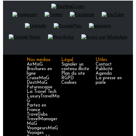
Nos médias
Légal
Utiles
AirMaG
Signaler un
Contact
Brochures en
contenu illicite
Publicité
ligne
Plan du site
Agenda
CruiseMaG
RGPD
La presse en
DestiMaG
Cookies
parle
Futuroscopie
La Travel Tech
LuxuryTravelMa
G
Partez en
France
TravelJobs
TravelManager
MaG
VoyageursMaG
Voyages