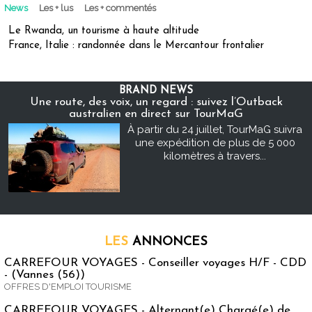
News
Les + lus
Les + commentés
Le Rwanda, un tourisme à haute altitude
France, Italie : randonnée dans le Mercantour frontalier
BRAND NEWS
Une route, des voix, un regard : suivez l’Outback
australien en direct sur TourMaG
À partir du 24 juillet, TourMaG suivra
une expédition de plus de 5 000
kilomètres à travers...
LES
ANNONCES
CARREFOUR VOYAGES - Conseiller voyages H/F - CDD
- (Vannes (56))
OFFRES D'EMPLOI TOURISME
CARREFOUR VOYAGES - Alternant(e) Chargé(e) de