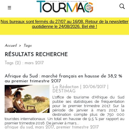
☰
Nos bureaux sont fermés du 27/07 au 16/08. Retour de la newsletter
quotidienne le 24/08/2026. Bel été !
Accueil
>
Tags
RÉSULTATS RECHERCHE
Tags (2) : mars 2017
Afrique du Sud : marché français en hausse de 38,2 %
au premier trimestre 2017
La Rédaction
| 20/06/2017
|
DESTIMAG
L'office de tourisme d'Afrique du Sud
publie ses statistiques de fréquentation
pour le premier trimestre 2017. Sur la
période de janvier à mars 2017, la
destination compte plus de 750 000
touristes internationaux. Un total en hausse de 9,5 % par rapport au
premier trimestre 2016. De janvier à mars...
afrique du sud
,
mars 2017
,
premier trimestre 2017